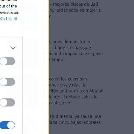
Los 7 mejores discos de Bad
out of the
Bunny, ordenados de mejor a
 downstream
peor
B’s List of
Tom Jones demuestra en
Madrid que su voz sigue
desafiando implacable el paso
del tiempo
Fuego en los cuernos y
millones en ayudas: la
rebelión antitaurina en Alfafar
enciende el debate sobre los
'bous al carrer'
La salud mental ya causa una
de cada cinco bajas laborales