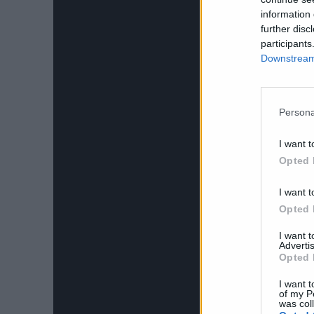
information 
further disc
participants
Downstream 
Persona
I want t
Opted 
I want t
Opted 
I want 
Advertis
Opted 
I want t
of my P
was col