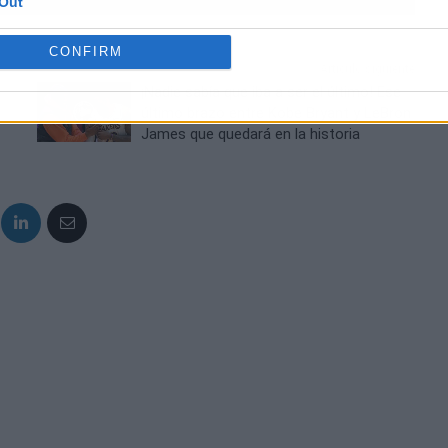
Out
CONFIRM
Artículo siguiente
¡Nadie sabía que iba a ser el último! Ese
último brazo entre Kobe Bryant y LeBron
James que quedará en la historia