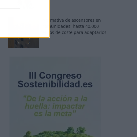
Normativa de ascensores en
comunidades: hasta 40.000
euros de coste para adaptarlos