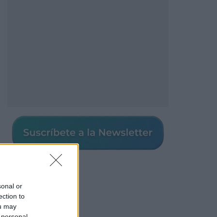
sonal or
Los más vistos
ection to
ou may
 personal