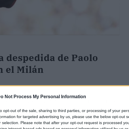
a despedida de Paolo
n el Milán
por 24 años en el Milán y es recordado como uno
o Not Process My Personal Information
toria y un día esa carrera llegó a su fin en donde
u familia. Así fue el emotivo final futbolístico de
to opt-out of the sale, sharing to third parties, or processing of your per
formation for targeted advertising by us, please use the below opt-out s
r selection. Please note that after your opt-out request is processed y
eing interest-based ads based on personal information utilized by us or