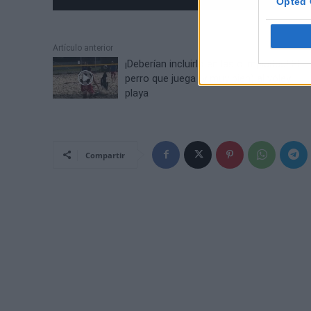
Opted 
Artículo anterior
¡Deberían incluirlo en las olimpiadas! El
perro que juega (y muy bien) al vóley
playa
Compartir