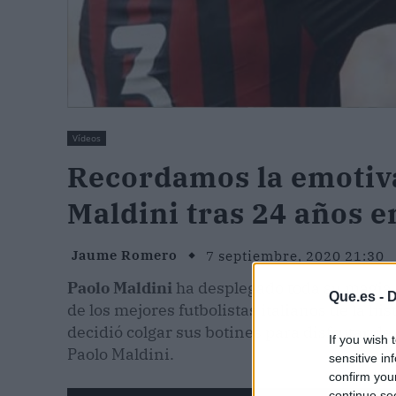
Vídeos
Recordamos la emotiv
Maldini tras 24 años e
Jaume Romero
7 septiembre, 2020 21:30
Paolo Maldini
ha desplegado toda su magia 
Que.es -
D
de los mejores futbolistas italianos de la his
decidió colgar sus botines para disfrutar de s
If you wish 
Paolo Maldini.
sensitive in
confirm you
continue se