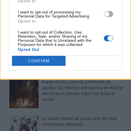
Opted In
I want to opt-out of processing my
Personal Data for Targeted Advertising.
Opted In
Los más vistos
I want to opt-out of Collection, Use,
Retention, Sale, and/or Sharing of my
Personal Data that Is Unrelated with the
Purposes for which it was collected.
Tom Jones demuestra en Madrid que su
Opted Out
voz sigue desafiando implacable el paso
del tiempo
CONFIRM
Fuego en los cuernos y millones en
ayudas: la rebelión antitaurina en Alfafar
enciende el debate sobre los 'bous al
carrer'
La salud mental ya causa una de cada
cinco bajas laborales