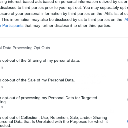
eing interest-based ads based on personal information utilized by us or
disclosed to third parties prior to your opt-out. You may separately opt-
losure of your personal information by third parties on the IAB’s list of
. This information may also be disclosed by us to third parties on the
IA
Participants
that may further disclose it to other third parties.
l Data Processing Opt Outs
o opt-out of the Sharing of my personal data.
In
 dotación aérea, un guía canino, el equipo de
o opt-out of the Sale of my Personal Data.
el Puesto de Valdemoro, seis patrullas de la
In
miembros de Protección Civil, así como
to opt-out of processing my Personal Data for Targeted
ing.
In
das que se llevarán a cabo a durante todo el día
úsqueda hasta el municipio de Ciempozuelos.
o opt-out of Collection, Use, Retention, Sale, and/or Sharing
ersonal Data that Is Unrelated with the Purposes for which it
lected.