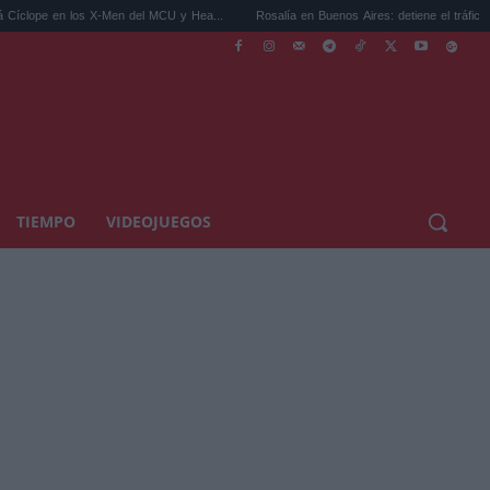
n los X-Men del MCU y Hea...
Rosalía en Buenos Aires: detiene el tráfico y se s...
TIEMPO
VIDEOJUEGOS