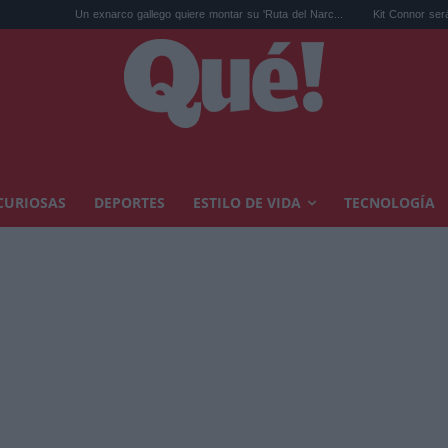
Un exnarco gallego quiere montar su 'Ruta del Narc...
Kit Connor será Cíclope e
CURIOSAS
DEPORTES
ESTILO DE VIDA
TECNOLOGÍA