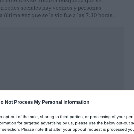
sde entonces se inició la búsqueda que se
n redes sociales hay vecinos y personas
 última vez que se le vio fue a las 7.30 horas.
o Not Process My Personal Information
ublicidad
to opt-out of the sale, sharing to third parties, or processing of your per
formation for targeted advertising by us, please use the below opt-out s
r selection. Please note that after your opt-out request is processed y