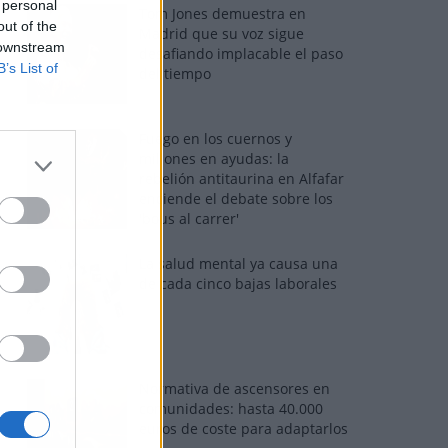
 personal
Tom Jones demuestra en
out of the
Madrid que su voz sigue
 downstream
desafiando implacable el paso
B’s List of
del tiempo
Fuego en los cuernos y
millones en ayudas: la
rebelión antitaurina en Alfafar
enciende el debate sobre los
'bous al carrer'
La salud mental ya causa una
de cada cinco bajas laborales
Normativa de ascensores en
comunidades: hasta 40.000
euros de coste para adaptarlos