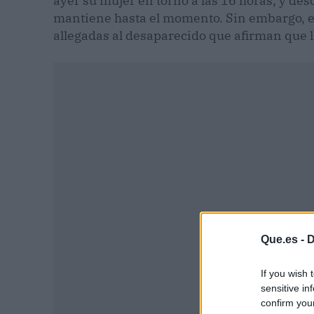
ayer su mujer en torno a las 16 horas, y de
mantiene hasta el momento. Sin embargo, e
allegadas al desaparecido que afirman que la
Que.es -
D
P
If you wish 
sensitive in
confirm you