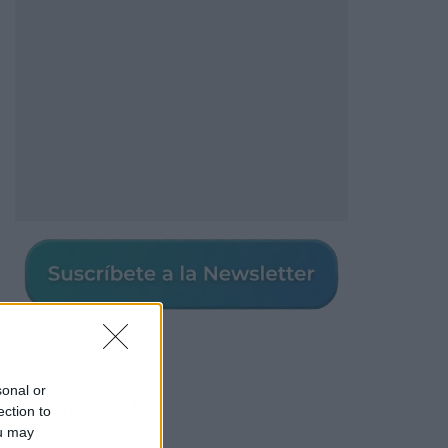
sonal or
Los más vistos
ection to
ou may