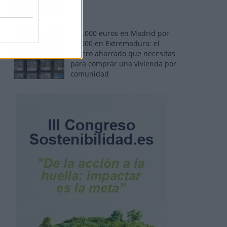
110.000 euros en Madrid por
31.000 en Extremadura: el
dinero ahorrado que necesitas
para comprar una vivienda por
comunidad