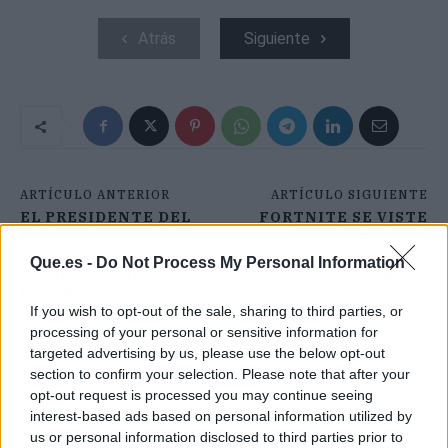
Atrás
Siguiente
ARTÍCULO ANTERIOR
ARTÍCULO SIGUIENTE
EL PRESIDENTE DEL
FORTNITE SE VISTE
PP DE MELILLA PIDE
DE SUPERHÉROE
LA RENUNCIA DE LOS
MÁRVEL EN SU CUARTA
Que.es -
Do Not Process My Personal Information
MINISTROS DE
TEMPORADA
INTERIOR Y
If you wish to opt-out of the sale, sharing to third parties, or
MIGRACIONES
processing of your personal or sensitive information for
targeted advertising by us, please use the below opt-out
section to confirm your selection. Please note that after your
opt-out request is processed you may continue seeing
interest-based ads based on personal information utilized by
us or personal information disclosed to third parties prior to