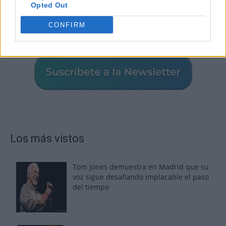
Opted Out
CONFIRM
Los más vistos
Tom Jones demuestra en Madrid que su
voz sigue desafiando implacable el paso
del tiempo