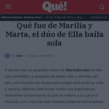
.
Kit Connor será Cíclope en los X-Men del MCU y Hea...
Rosalía en Buenos Aire
Últimas Noticias
- Noticias Que!:
Qué fue de Marilia y
Marta, el dúo de Ella baila
sola
-
Por
Qué!
27 agosto, 2020 06:00
A día de hoy, los grandes éxitos de
Ella baila sola
no han
sido olvidados, y después de tantas idas y venidas del
dúo, son muchas las dudas que surgen acerca de su vida
y carrera. Marilia y Marta han vivido una experiencia
realmente turbulenta en lo que se refiere a su carrera
musical, y no todo han sido buenas palabras entre ambas.