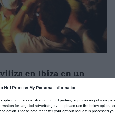
viliza en Ibiza en un
o antidroga
o Not Process My Personal Information
to opt-out of the sale, sharing to third parties, or processing of your per
desde la mañana de este miércoles un operativo
formation for targeted advertising by us, please use the below opt-out s
r selection. Please note that after your opt-out request is processed y
za
.