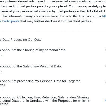
eing interest-based ads based on personal information utilized by us or
disclosed to third parties prior to your opt-out. You may separately opt-
ia Civil,
esta madrugada han comenzado
losure of your personal information by third parties on the IAB’s list of
e Ibiza y también en Santa Eulària y Sant
. This information may also be disclosed by us to third parties on the
IA
Participants
that may further disclose it to other third parties.
liciales han irrumpido en una vivienda de la calle
 armado, habría ya varios detenidos y esta cifra
l Data Processing Opt Outs
a jornada.
o opt-out of the Sharing of my personal data.
In
o opt-out of the Sale of my Personal Data.
In
to opt-out of processing my Personal Data for Targeted
ing.
In
o opt-out of Collection, Use, Retention, Sale, and/or Sharing
ersonal Data that Is Unrelated with the Purposes for which it
lected.