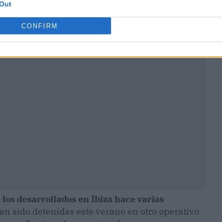
Out
CONFIRM
ublicidad
 los desarrollados en Ibiza hace varias
han sido detenidas este verano en otro operativo