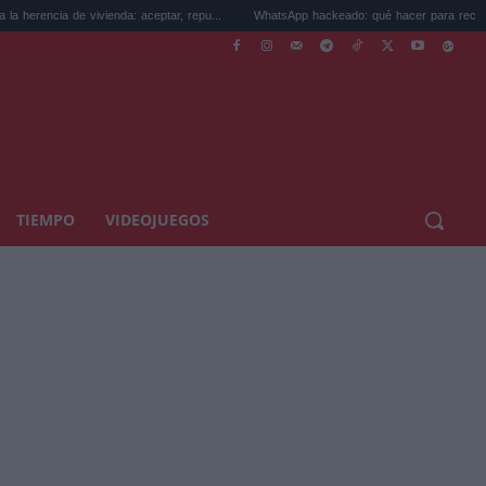
 vivienda: aceptar, repu...
WhatsApp hackeado: qué hacer para recuperar tu cue...
TIEMPO
VIDEOJUEGOS