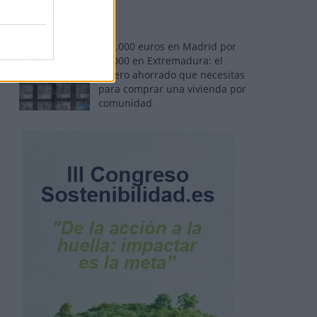
110.000 euros en Madrid por
31.000 en Extremadura: el
dinero ahorrado que necesitas
para comprar una vivienda por
comunidad