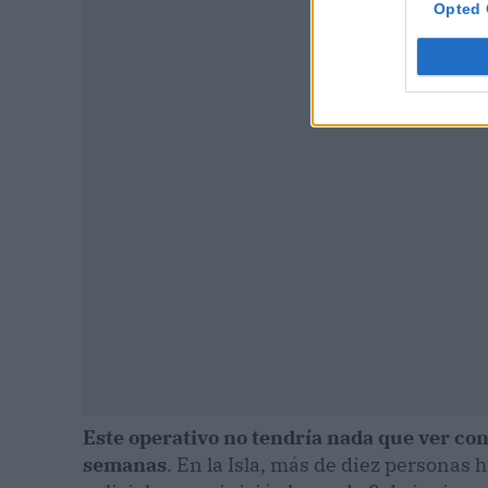
Opted 
P
Este operativo no tendría nada que ver con
semanas
. En la Isla, más de diez personas 