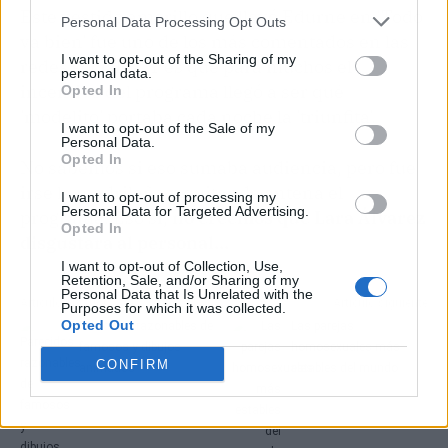
Este vestido amarillo que llevó Edurne en 'Todo
Personal Data Processing Opt Outs
va bien' fue uno de los más comentados en las
I want to opt-out of the Sharing of my
redes sociales. Y es que para muchos el
personal data.
incentivo del programa llegó a ser qué
Opted In
'modelito' portaba cada noche la 'triunfita'.
I want to opt-out of the Sale of my
Personal Data.
Opted In
No sabemos si eso sumaba audiencia, pero fue
irse la madrileña y quitar de antena el
I want to opt-out of processing my
Personal Data for Targeted Advertising.
programa. Eso sí,
no creemos que Lara Álvarez
Opted In
disgustara al personal...
I want to opt-out of Collection, Use,
Retention, Sale, and/or Sharing of my
Personal Data that Is Unrelated with the
Artículo anterior
Artículo siguiente
Purposes for which it was collected.
Opted Out
Parecidos razonables de
Las parejas
famosos y dibujos
homosexuales más
CONFIRM
animados
estables del mundo