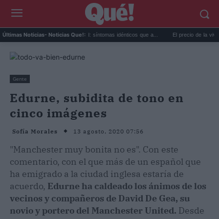
Calor extremo y ansiedad: síntomas idénticos que a...
El precio de la vivienda en 
Últimas Noticias
- Noticias Que!:
Gente
Edurne, subidita de tono en
cinco imágenes
13 agosto, 2020 07:56
Sofía Morales
"Manchester muy bonita no es". Con este
comentario, con el que más de un español que
ha emigrado a la ciudad inglesa estaría de
acuerdo,
Edurne ha caldeado los ánimos de los
vecinos y compañeros de David De Gea, su
novio y portero del Manchester United.
Desde