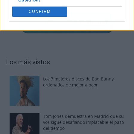
CONFIRM
Los más vistos
Los 7 mejores discos de Bad Bunny,
ordenados de mejor a peor
Tom Jones demuestra en Madrid que su
voz sigue desafiando implacable el paso
del tiempo