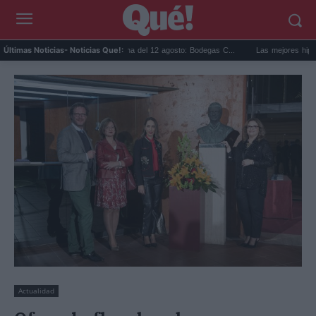
Eclipse solar en Cariñena del 12 agosto: Bodegas C...
Las mejores hipotecas 
Últimas Noticias
- Noticias Que!:
Actualidad