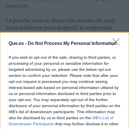
inscritos.
La prueba tuvo un desarrollo ameno, en muy
buen ambiente para despedir la temporada
2019 y con un descanso en un lugar
emblemático como el Puerto de Las Nieves,
Que.es -
Do Not Process My Personal Information
donde los vehículos clásicos ocuparon el Muelle
Viejo durante el almuerzo de los participantes y
If you wish to opt-out of the sale, sharing to third parties, or
organización.
processing of your personal or sensitive information for
targeted advertising by us, please use the below opt-out
section to confirm your selection. Please note that after your
Artículo anterior
Artículo siguiente
opt-out request is processed you may continue seeing
interest-based ads based on personal information utilized by
Pedro Rodríguez expulsa
Contigo Somos
us or personal information disclosed to third parties prior to
al concejal del PP “por
Democracia (CSD)
your opt-out. You may separately opt-out of the further
intentar boicotear la
denuncia el mal estado
disclosure of your personal information by third parties on the
sesión y sus continuas
de las calles de Las
IAB’s list of downstream participants. This information may
faltas de respeto al
Palmas de G.C.
also be disclosed by us to third parties on the
IAB’s List of
Pleno”
Downstream Participants
that may further disclose it to other