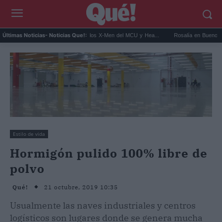
Kit Connor será Cíclope en los X-Men del MCU y Hea...
Rosalía en Buenos Aires: deti
Últimas Noticias
- Noticias Que!:
Estilo de vida
Hormigón pulido 100% libre de
polvo
21 octubre, 2019 10:35
Qué!
Usualmente las naves industriales y centros
logísticos son lugares donde se genera mucha