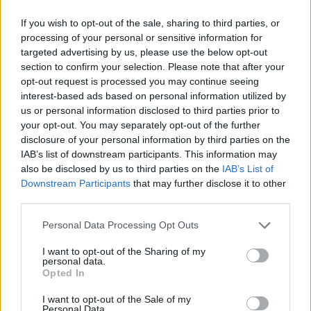
mantenerse en las mejores condiciones. Se
If you wish to opt-out of the sale, sharing to third parties, or
debe trabajar para conseguir un almacén
processing of your personal or sensitive information for
limpio y libre de polvo, y adaptar estos métodos
targeted advertising by us, please use the below opt-out
a las necesidades específicas de su almacén.
section to confirm your selection. Please note that after your
Dado que cada almacén tendrá diferentes
opt-out request is processed you may continue seeing
generadores de polvo, la clave es identificarlos y
interest-based ads based on personal information utilized by
us or personal information disclosed to third parties prior to
comenzar a abordarlos uno por uno. El hecho de
your opt-out. You may separately opt-out of the further
que encuentre a los culpables de su polvoriento
disclosure of your personal information by third parties on the
almacén no significa que todo necesite ser
IAB’s list of downstream participants. This information may
resuelto de inmediato.
also be disclosed by us to third parties on the
IAB’s List of
Downstream Participants
that may further disclose it to other
third parties.
Personal Data Processing Opt Outs
I want to opt-out of the Sharing of my
personal data.
Opted In
I want to opt-out of the Sale of my
Personal Data.