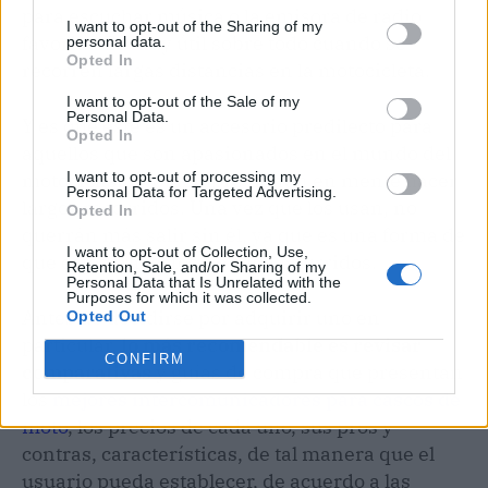
para escuchar música o la emisora de radio
I want to opt-out of the Sharing of my
favorita. Es muy útil sobre todo cuando se
personal data.
Opted In
recorren largas distancias en la motocicleta.
I want to opt-out of the Sale of my
Personal Data.
Y es que este es un accesorio predilecto para
Opted In
aquellos que son apasionados en el mundo del
motociclismo y siempre tienen en mente hacer
I want to opt-out of processing my
Personal Data for Targeted Advertising.
largos recorridos. Una vez que los usan, no
Opted In
querrán más salir sin él, ya que es una forma de
I want to opt-out of Collection, Use,
que estos trayectos no sean aburridos.
Retention, Sale, and/or Sharing of my
Personal Data that Is Unrelated with the
Purposes for which it was collected.
Antes de decidirse por adquirir uno en
Opted Out
particular,
lo más recomendable es revisar
CONFIRM
comparativas
y guías de compra que presentan
los
mejores intercomunicadores para cascos de
moto
, los precios de cada uno, sus pros y
contras, características, de tal manera que el
usuario pueda establecer, de acuerdo a las