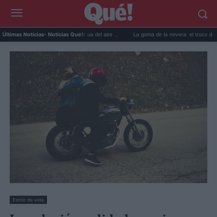
icos para reutilizar el agua del aire ...
La goma de la nevera: el truco del papel para 
Últimas Noticias
- Noticias Que!:
Estilo de vida