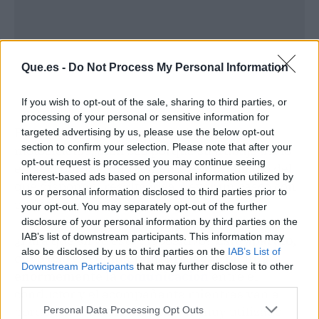
Que.es -
Do Not Process My Personal Information
If you wish to opt-out of the sale, sharing to third parties, or
processing of your personal or sensitive information for
Para quienes circulan la ciudad en sus
targeted advertising by us, please use the below opt-out
section to confirm your selection. Please note that after your
motocicletas, bien sea porque su trabajo así lo
opt-out request is processed you may continue seeing
exige o porque simplemente es el vehículo del
interest-based ads based on personal information utilized by
que disponen, resulta ideal llevar un casco con
us or personal information disclosed to third parties prior to
un intercomunicador.
your opt-out. You may separately opt-out of the further
disclosure of your personal information by third parties on the
IAB’s list of downstream participants. This information may
¿Para qué sirve este dispositivo?
Este aparato,
also be disclosed by us to third parties on the
IAB’s List of
cuyo uso es completamente legal, facilita
Downstream Participants
that may further disclose it to other
enormemente la
comunicación
entre el
third parties.
conductor y el acompañante mientras van a
bordo del vehículo. Además es muy utilizado
Personal Data Processing Opt Outs