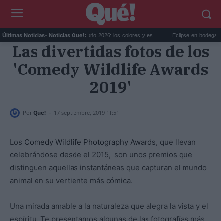
Tendencias decoración otoño 2026: los colores y es...
Eclipse en bodegas de Cata
Últimas Noticias
- Noticias Que!:
Las divertidas fotos de los
'Comedy Wildlife Awards
2019'
-
Por
Qué!
17 septiembre, 2019 11:51
Los
Comedy Wildlife Photography Awards
, que llevan
celebrándose desde el 2015, son unos premios que
distinguen aquellas instantáneas que capturan el mundo
animal en su vertiente más cómica.
Una mirada amable a la naturaleza que alegra la vista y el
espíritu. Te presentamos algunas de las fotografías más