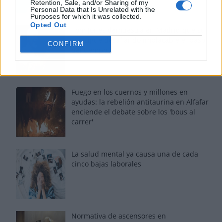
Retention, Sale, and/or Sharing of my
Personal Data that Is Unrelated with the
Purposes for which it was collected.
Opted Out
Tom Jones demuestra en Madrid que su
voz sigue desafiando implacable el paso
CONFIRM
del tiempo
Fuego en los cuernos y millones en
ayudas: la rebelión antitaurina en Alfafar
enciende el debate sobre los 'bous al
carrer'
La salud mental ya causa una de cada
cinco bajas laborales
Normativa de ascensores en