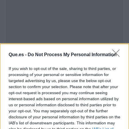
El ibicenco Dani, el tercer pretendiente de la
Que.es -
Do Not Process My Personal Information
noche, se decidió por Tania para tener una cita
a solas y tras un primer encuentro quedaron en
If you wish to opt-out of the sale, sharing to third parties, or
volver a verse en la isla.
processing of your personal or sensitive information for
targeted advertising by us, please use the below opt-out
section to confirm your selection. Please note that after your
opt-out request is processed you may continue seeing
interest-based ads based on personal information utilized by
¡TANIA ES LA CHICA
us or personal information disclosed to third parties prior to
your opt-out. You may separately opt-out of the further
ELEGIDA POR IVÁN PARA
disclosure of your personal information by third parties on the
TENER UNA CITA A SOLAS! ?
IAB’s list of downstream participants. This information may