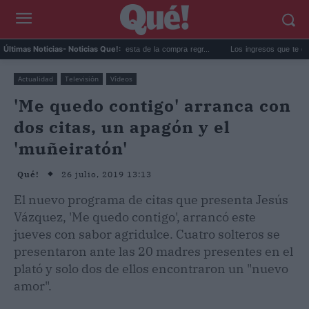
La subida de precios de la cesta de la compra regr...
Los ingresos que te quitan el s
Últimas Noticias
- Noticias Que!:
Actualidad
Televisión
Vídeos
'Me quedo contigo' arranca con
dos citas, un apagón y el
'muñeiratón'
26 julio, 2019 13:13
Qué!
El nuevo programa de citas que presenta Jesús
Vázquez, 'Me quedo contigo', arrancó este
jueves con sabor agridulce. Cuatro solteros se
presentaron ante las 20 madres presentes en el
plató y solo dos de ellos encontraron un "nuevo
amor".