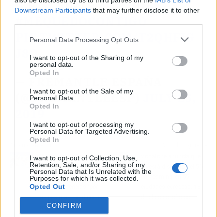
also be disclosed by us to third parties on the
IAB’s List of
¡ESTO PINTA MUY BIEN!
Downstream Participants
that may further disclose it to other
#MEQUEDOCONTIGO
third parties.
PIC.TWITTER.COM/T2QHFIG
Personal Data Processing Opt Outs
J8O
I want to opt-out of the Sharing of my
personal data.
Opted In
— FREMANTLE ESPAÑA
I want to opt-out of the Sale of my
(@FREMANTLEESP)
JULY 25,
Personal Data.
Opted In
2019
I want to opt-out of processing my
Personal Data for Targeted Advertising.
Opted In
Artículo anterior
Artículo siguiente
El Consejo de Enfermería
Vodafone anuncia que
I want to opt-out of Collection, Use,
Retention, Sale, and/or Sharing of my
denuncia que no hay
ya está disponible el 5G
Personal Data that Is Unrelated with the
suficientes enfermeras
en ‘roaming’ en 55
Purposes for which it was collected.
Opted Out
en las residencias "por
ciudades europeas, 15
las pésimas condiciones
de ellas españolas
CONFIRM
laborales"