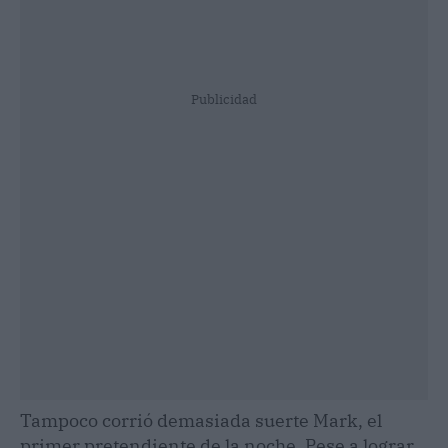
Publicidad
Tampoco corrió demasiada suerte Mark, el
primer pretendiente de la noche. Pese a lograr