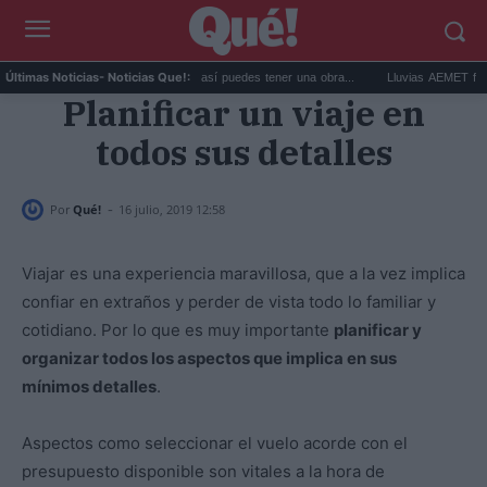
Comprar arte en subasta: así puedes tener una obra...
Lluvias AEMET fin de s
Últimas Noticias
- Noticias Que!:
Planificar un viaje en
todos sus detalles
-
Por
Qué!
16 julio, 2019 12:58
Viajar es una experiencia maravillosa, que a la vez implica
confiar en extraños y perder de vista todo lo familiar y
cotidiano. Por lo que es muy importante
planificar y
organizar todos los aspectos que implica en sus
mínimos detalles
.
Aspectos como seleccionar el vuelo acorde con el
presupuesto disponible son vitales a la hora de