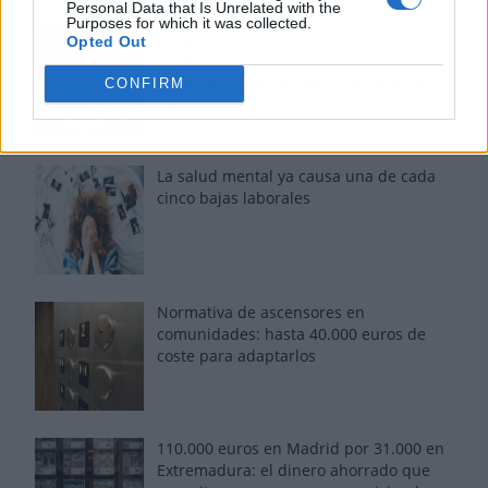
Personal Data that Is Unrelated with the
Purposes for which it was collected.
Fuego en los cuernos y millones en
Opted Out
ayudas: la rebelión antitaurina en Alfafar
enciende el debate sobre los 'bous al
CONFIRM
carrer'
La salud mental ya causa una de cada
cinco bajas laborales
Normativa de ascensores en
comunidades: hasta 40.000 euros de
coste para adaptarlos
110.000 euros en Madrid por 31.000 en
Extremadura: el dinero ahorrado que