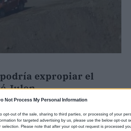
podría expropiar el
ió Julen
o Not Process My Personal Information
de expropiar parte del Cerro de la Corona, en
to opt-out of the sale, sharing to third parties, or processing of your per
pequeño Julen. Entre los motivos que justificarían
formation for targeted advertising by us, please use the below opt-out s
tar que puedan desencadenarse otros accidentes
r selection. Please note that after your opt-out request is processed y