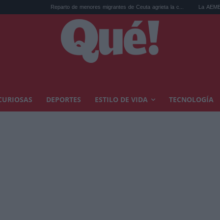
Reparto de menores migrantes de Ceuta agrieta la c...
La AEMET prepara una p
CURIOSAS
DEPORTES
ESTILO DE VIDA
TECNOLOGÍA