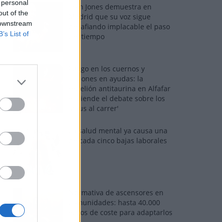
 personal
Tom Jones demuestra en
out of the
Madrid que su voz sigue
 downstream
desafiando implacable el paso
B’s List of
del tiempo
Fuego en los cuernos y
millones en ayudas: la
rebelión antitaurina en Alfafar
enciende el debate sobre los
'bous al carrer'
La salud mental ya causa una
de cada cinco bajas laborales
Normativa de ascensores en
comunidades: hasta 40.000
euros de coste para adaptarlos