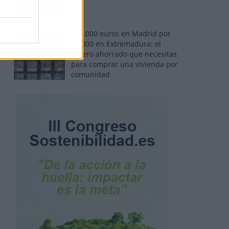
110.000 euros en Madrid por
31.000 en Extremadura: el
dinero ahorrado que necesitas
para comprar una vivienda por
comunidad