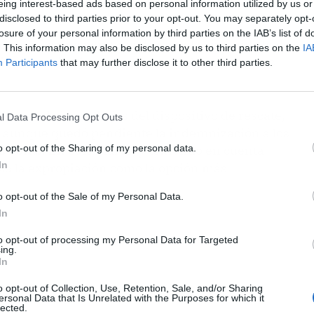
eing interest-based ads based on personal information utilized by us or
disclosed to third parties prior to your opt-out. You may separately opt-
losure of your personal information by third parties on the IAB’s list of
ate afectó a una veintena de parcelas incluida la de
. This information may also be disclosed by us to third parties on the
IA
nico investigado por la muerte del pequeño tras
Participants
that may further disclose it to other third parties.
coste de los trabajos del dispositivo de rescate,
l Data Processing Opt Outs
o, aunque quedó pendiente la indemnización a los
as obras. En este marco, y teniendo en cuenta
o opt-out of the Sharing of my personal data.
In
pla la expropiación como la opción más
o opt-out of the Sale of my Personal Data.
In
to opt-out of processing my Personal Data for Targeted
ing.
In
o opt-out of Collection, Use, Retention, Sale, and/or Sharing
ersonal Data that Is Unrelated with the Purposes for which it
lected.