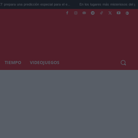
redicción especial para el e...
En los lugares más misteriosos del planeta: Stoneh..
TIEMPO
VIDEOJUEGOS