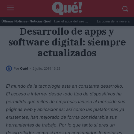
6 usos prácticos para reutilizar el agua del aire ...
La goma de la nevera: el truco
Últimas Noticias
- Noticias Que!:
Desarrollo de apps y
software digital: siempre
actualizados
-
Por
Qué!
2 julio, 2019 13:25
El mundo de la tecnología está en constante desarrollo.
El acceso a internet desde todo tipo de dispositivos ha
permitido que miles de empresas lancen al mercado sus
páginas web y aplicaciones; así como las plataformas ya
existentes, han mejorado de forma considerable sus
herramientas de trabajo. Por lo que tanto si eres un
desarrollador, como si eres un consumidor, lo mejor es