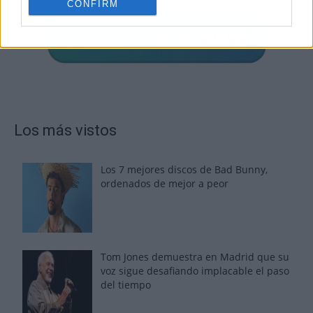
CONFIRM
Los más vistos
Los 7 mejores discos de Bad Bunny,
ordenados de mejor a peor
Tom Jones demuestra en Madrid que su
voz sigue desafiando implacable el paso
del tiempo