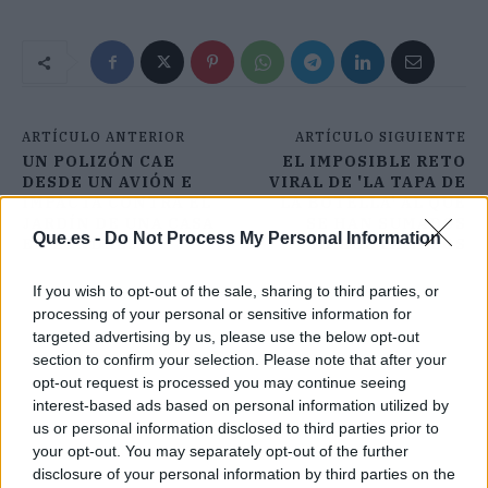
ARTÍCULO ANTERIOR
ARTÍCULO SIGUIENTE
UN POLIZÓN CAE
EL IMPOSIBLE RETO
DESDE UN AVIÓN E
VIRAL DE 'LA TAPA DE
IMPACTA CONTRA EL
LA BOTELLA' AL QUE
JARDÍN DE UNA CASA
SE HAN SUMADOS
Que.es -
Do Not Process My Personal Information
EN LONDRES
VARIOS FAMOSOS
If you wish to opt-out of the sale, sharing to third parties, or
processing of your personal or sensitive information for
targeted advertising by us, please use the below opt-out
section to confirm your selection. Please note that after your
opt-out request is processed you may continue seeing
interest-based ads based on personal information utilized by
us or personal information disclosed to third parties prior to
your opt-out. You may separately opt-out of the further
disclosure of your personal information by third parties on the