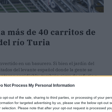
a más de 40 carritos de
del río Turia
onvertido en un basurero. Si bien el jardín del
itados del levante español donde la gente se
entorno envidiable, también sirve de refugio a
os recursos que utilizan los carros de metal de
o Not Process My Personal Information
nsporte para albergar sus pertenencias o buscar
.
to opt-out of the sale, sharing to third parties, or processing of your per
formation for targeted advertising by us, please use the below opt-out s
tipo de carros debajo de puentes, tirados entre
r selection. Please note that after your opt-out request is processed y