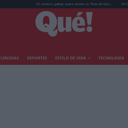
Un exnarco gallego quiere montar su 'Ruta del Narc...
Kit Connor será
CURIOSAS
DEPORTES
ESTILO DE VIDA
TECNOLOGÍA