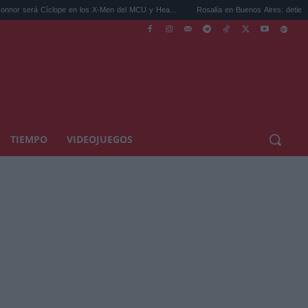
 Cíclope en los X-Men del MCU y Hea...
Rosalía en Buenos Aires: detiene el tráfico y
TIEMPO
VIDEOJUEGOS