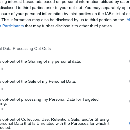
ado del interior de las fuentes del recinto.
eing interest-based ads based on personal information utilized by us or
disclosed to third parties prior to your opt-out. You may separately opt-
losure of your personal information by third parties on the IAB’s list of
 llevaron del almacén municipal, junto al puente
. This information may also be disclosed by us to third parties on the
IA
rescatados a lo largo del tiempo del cauce del
Participants
that may further disclose it to other third parties.
l Data Processing Opt Outs
o opt-out of the Sharing of my personal data.
In
o opt-out of the Sale of my Personal Data.
In
to opt-out of processing my Personal Data for Targeted
ing.
In
o opt-out of Collection, Use, Retention, Sale, and/or Sharing
ersonal Data that Is Unrelated with the Purposes for which it
lected.
ublicidad