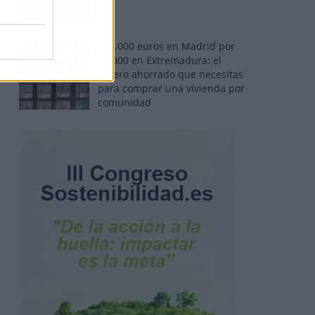
110.000 euros en Madrid por
31.000 en Extremadura: el
dinero ahorrado que necesitas
para comprar una vivienda por
comunidad