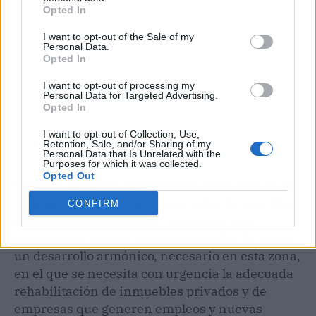
Opted In
I want to opt-out of the Sale of my
Personal Data.
Opted In
I want to opt-out of processing my
Personal Data for Targeted Advertising.
Opted In
I want to opt-out of Collection, Use,
Retention, Sale, and/or Sharing of my
Personal Data that Is Unrelated with the
Purposes for which it was collected.
Opted Out
Un Plan Especial del Histórico Conjunto de El
Toscal
, agrupa y estimula en todos los sentidos
CONFIRM
estos emprendimientos y esfuerzos que
intentan revitalizar y dinamizar, a fin de lograr
un desarrollo armónico, necesario en esta zona,
en el que se necesita con urgencia la adecuada
rehabilitación de inmuebles privados y de
empresas que generen empleos y nuevas