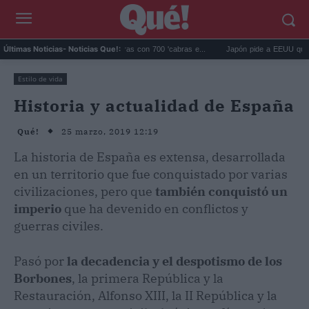
ápagos eliminó 140.000 cabras con 700 'cabras e...
Japón pide a EEUU que deje de 
Últimas Noticias
- Noticias Que!:
Estilo de vida
Historia y actualidad de España
25 marzo, 2019 12:19
Qué!
La historia de España es extensa, desarrollada
en un territorio que fue conquistado por varias
civilizaciones, pero que
también conquistó un
imperio
que ha devenido en conflictos y
guerras civiles.
Pasó por
la decadencia y el despotismo de los
Borbones
, la primera República y la
Restauración, Alfonso XIII, la II República y la