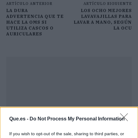
ARTÍCULO ANTERIOR
ARTÍCULO SIGUIENTE
LA DURA
LOS OCHO MEJORES
ADVERTENCIA QUE TE
LAVAVAJILLAS PARA
HACE LA OMS SI
LAVAR A MANO, SEGÚN
UTILIZA CASCOS O
LA OCU
AURICULARES
Que.es -
Do Not Process My Personal Information
If you wish to opt-out of the sale, sharing to third parties, or