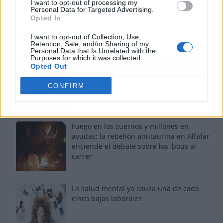
I want to opt-out of processing my
Personal Data for Targeted Advertising.
Opted In
Los más vistos
I want to opt-out of Collection, Use,
Retention, Sale, and/or Sharing of my
Personal Data that Is Unrelated with the
Purposes for which it was collected.
Tom Jones demuestra en Madrid que su
Opted Out
voz sigue desafiando implacable el paso
del tiempo
CONFIRM
Fuego en los cuernos y millones en
ayudas: la rebelión antitaurina en Alfafar
enciende el debate sobre los 'bous al
carrer'
La salud mental ya causa una de cada
cinco bajas laborales