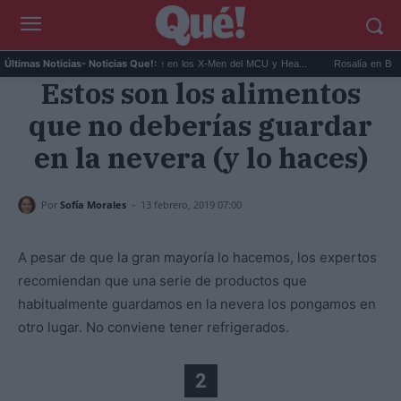
.
Kit Connor será Cíclope en los X-Men del MCU y Hea...
Rosalía en Buenos Air
Últimas Noticias
- Noticias Que!:
Estos son los alimentos
que no deberías guardar
en la nevera (y lo haces)
-
Por
Sofía Morales
13 febrero, 2019 07:00
A pesar de que la gran mayoría lo hacemos, los expertos
recomiendan que una serie de productos que
habitualmente guardamos en la nevera los pongamos en
otro lugar. No conviene tener refrigerados.
2