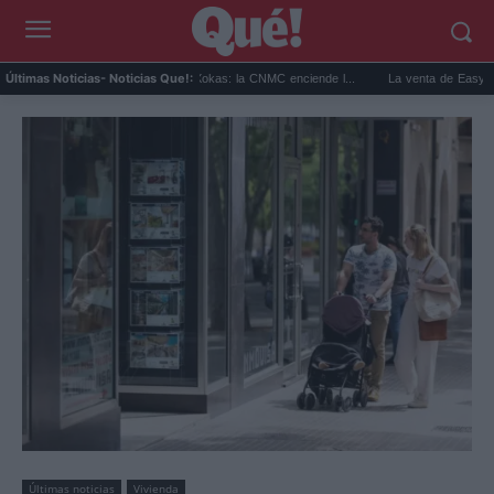
Burger King rompe con El Xokas: la CNMC enciende l...
La venta de EasyJet a Apollo
Últimas Noticias
- Noticias Que!:
Últimas noticias
Vivienda