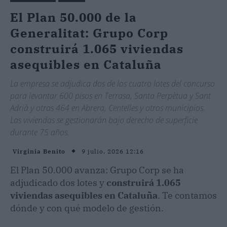
El Plan 50.000 de la
Generalitat: Grupo Corp
construirá 1.065 viviendas
asequibles en Cataluña
La empresa se adjudica dos de los cuatro lotes del concurso
para levantar 600 pisos en Terrasa, Santa Perpètua y Sant
Adrià y otras 464 en Abrera, Centelles y otros municipios.
Las viviendas se gestionarán bajo derecho de superficie
durante 75 años.
9 julio, 2026 12:16
Virginia Benito
El Plan 50.000 avanza: Grupo Corp se ha
adjudicado dos lotes y
construirá 1.065
viviendas asequibles en Cataluña
. Te contamos
dónde y con qué modelo de gestión.