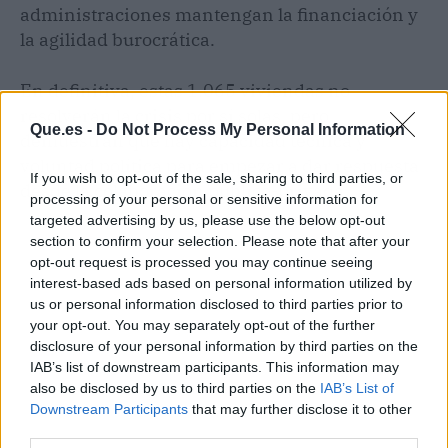
administraciones mantengan la financiación y
la agilidad burocrática.
En definitiva, estas 1.065 viviendas no
resolverán la crisis por sí solas, pero
Que.es -
Do Not Process My Personal Information
demuestran que hay capacidad técnica y
voluntad política para empezar a dar respuesta
If you wish to opt-out of the sale, sharing to third parties, or
desde la colaboración público-privada.
processing of your personal or sensitive information for
targeted advertising by us, please use the below opt-out
section to confirm your selection. Please note that after your
opt-out request is processed you may continue seeing
interest-based ads based on personal information utilized by
us or personal information disclosed to third parties prior to
your opt-out. You may separately opt-out of the further
disclosure of your personal information by third parties on the
IAB’s list of downstream participants. This information may
also be disclosed by us to third parties on the
IAB’s List of
Downstream Participants
that may further disclose it to other
third parties.