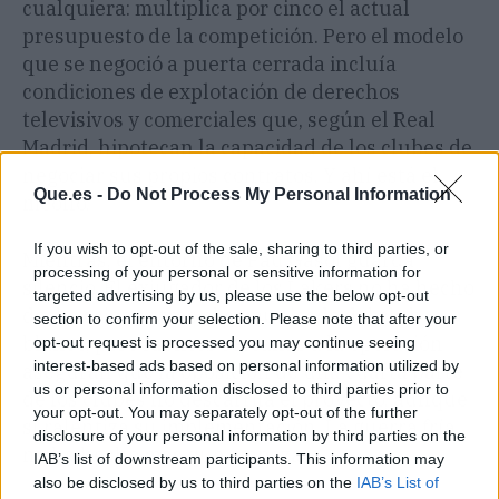
cualquiera: multiplica por cinco el actual
presupuesto de la competición. Pero el modelo
que se negoció a puerta cerrada incluía
condiciones de explotación de derechos
televisivos y comerciales que, según el Real
Madrid, hipotecan la capacidad de los clubes de
negociar sus propios contratos. Y ahí está el
Que.es -
Do Not Process My Personal Information
meollo.
If you wish to opt-out of the sale, sharing to third parties, or
Mientras, el entorno de Pau Gasol guarda
processing of your personal or sensitive information for
silencio. El exjugador de los Lakers no ha hecho
targeted advertising by us, please use the below opt-out
declaraciones tras el comunicado del club
section to confirm your selection. Please note that after your
blanco, pero fuentes cercanas a la operación
opt-out request is processed you may continue seeing
interest-based ads based on personal information utilized by
aseguran que la oposición de una cuarta parte
us or personal information disclosed to third parties prior to
de los clubes no descarrila el proyecto, aunque
your opt-out. You may separately opt-out of the further
sí ralentiza su implementación. La guerra fría
disclosure of your personal information by third parties on the
no ha hecho más que empezar.
IAB’s list of downstream participants. This information may
also be disclosed by us to third parties on the
IAB’s List of