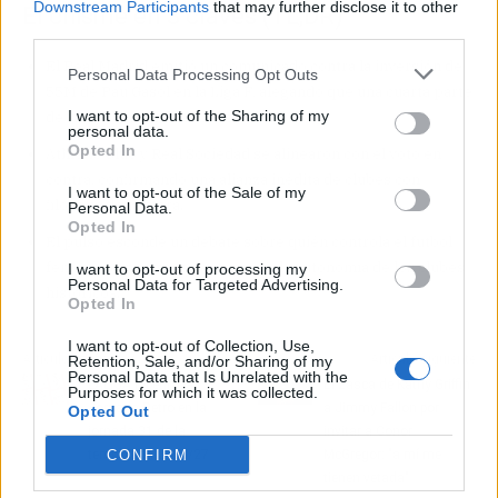
Downstream Participants
that may further disclose it to other
El chisme en 3 claves (TL;DR)
third parties.
El Real Madrid emitió un comunicado contra la inversión de
Personal Data Processing Opt Outs
55M de Pau Gasol en la Liga F, alegando que una cuarta parte
I want to opt-out of the Sharing of my
de los clubes también la rechaza.
personal data.
Opted In
Athletic Club y Real Sociedad se alinearon con el voto en
contra, confirmando una alianza inédita de clubes con
I want to opt-out of the Sale of my
filosofía de cantera.
Personal Data.
Opted In
El pulso esconde un debate sobre quién controla el fútbol
femenino: inversores externos o la autonomía de los clubes
I want to opt-out of processing my
Personal Data for Targeted Advertising.
históricos.
Opted In
I want to opt-out of Collection, Use,
Artículo anterior
Artículo siguiente
Retention, Sale, and/or Sharing of my
Personal Data that Is Unrelated with the
LALIGA repetirá la
El zasca de Kathy Griffin
Purposes for which it was collected.
Jornada Retro en la
a Jimmy Fallon por
Opted Out
jornada 31 de la
invitar a Conor
CONFIRM
temporada 2026/27
McGregor: "a mí me
tienen vetada"