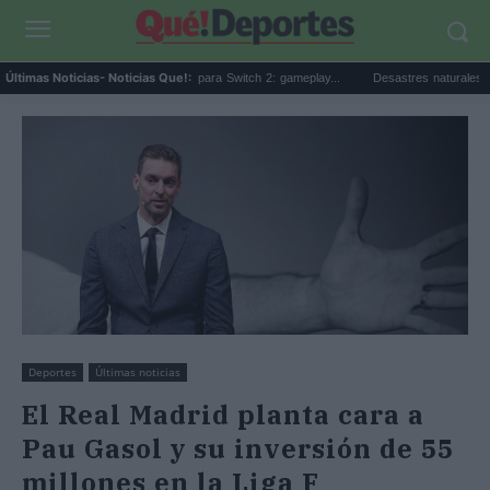
Beta sorpresa de Minecraft para Switch 2: gameplay...
Desastres naturales: qué son, 
Últimas Noticias
- Noticias Que!:
Deportes
Últimas noticias
El Real Madrid planta cara a
Pau Gasol y su inversión de 55
millones en la Liga F