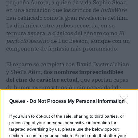
pequeña Aurora, a quien da vida Sophie Sloan
en una actuación que los críticos de
IndieWire
han calificado como la gran revelación del film.
La dinámica entre ambos recuerda, en su
ternura áspera, a clásicos del género como
El
perfecto asesino
de Luc Besson, aunque con un
componente de fantasía más pronunciado.
El reparto se completa con David Dastmalchian
y Sheila Atim,
dos nombres imprescindibles
del cine de carácter actual
, que aportan capas
de humor oscuro y tensión sin necesidad de
forzar ninguna escena. El resultado global es
Que.es -
Do Not Process My Personal Information
una película imperfecta, lo reconocen sus
propios críticos, pero
genuinamente original
If you wish to opt-out of the sale, sharing to third parties, or
en un panorama de estrenos donde la
processing of your personal or sensitive information for
originalidad escasea.
targeted advertising by us, please use the below opt-out
section to confirm your selection. Please note that after your