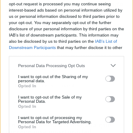
Qué tipo de película es
Atrapando
opt-out request is processed you may continue seeing
a un monstruo
interest-based ads based on personal information utilized by
us or personal information disclosed to third parties prior to
Antes de sentarte a verla, conviene saber qué
your opt-out. You may separately opt-out of the further
disclosure of your personal information by third parties on the
esperar y qué no:
IAB’s list of downstream participants. This information may
also be disclosed by us to third parties on the
IAB’s List of
No es solo terror infantil
: la película tiene calificación no
Downstream Participants
that may further disclose it to other
recomendada para menores de 16 años por su violencia
third parties.
explícita.
Personal Data Processing Opt Outs
Sí es acción de alto voltaje
: las secuencias de combate beben
del estilo coreografiado de la saga
John Wick
.
I want to opt-out of the Sharing of my
personal data.
El componente fantástico es real
: el monstruo existe, no es
Opted In
metáfora, y el film juega con ello de manera inteligente.
I want to opt-out of the Sale of my
Personal Data.
Dura 106 minutos
sin relleno: un ritmo que no da tregua desde
Opted In
el primer acto.
I want to opt-out of processing my
Personal Data for Targeted Advertising.
Una propuesta arriesgada que
Opted In
merece una oportunidad