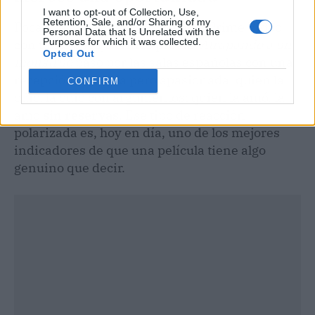
I want to opt-out of Collection, Use,
Retention, Sale, and/or Sharing of my
Pocas películas de 2026 llegan a Prime Video
Personal Data that Is Unrelated with the
Purposes for which it was collected.
con tanto bagaje crítico previo.
Atrapando a un
Opted Out
monstruo
pasó por las salas españolas con una
recepción dividida pero apasionada: quien la
CONFIRM
odió, la odió con argumentos; quien la amó, la
amó
sin reservas
. Ese tipo de reacción
polarizada es, hoy en día, uno de los mejores
indicadores de que una película tiene algo
genuino que decir.