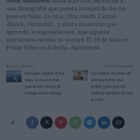
Mads Mikkelsen
suma aquí otro personaje a
una filmografía que parece incapaz de dar un
paso en falso:
La caza
,
Otra ronda
,
Casino
Royale
,
Hannibal
… y ahora un sicario que
aprende, a regañadientes, que algunos
monstruos existen de verdad. El 10 de julio en
Prime Video es la fecha. Apúntatela.
Artículo anterior
Artículo siguiente
Descubre Legend of the
Las salsas de pasta de
Seas: el crucero más
Aldi que tienes que
grande del mundo ya
probar (y las que no):
navega desde Málaga
ranking completo de peor
a mejor