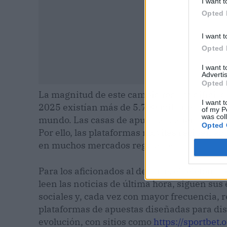
I want t
Opted 
I want t
Opted 
I want 
Advertis
Opted 
La magnitud de este cambio resulta difícil 
I want t
2025 existían más de 5.700 millones de usua
of my P
was col
mundo. Las casas de apuestas saben perfec
Opted 
Por ello, las plataformas móviles reciben ac
en muchos mercados regulados.
Para los aficionados al deporte, el teléfono 
leen las noticias de última hora, siguen sus
sociales y, cada vez con mayor frecuencia, r
plataformas de apuestas diseñadas para disp
evolución, con sitios como
https://sportbet.