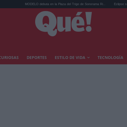
MODELO debuta en la Plaza del Trigo de Sonorama Ri...
Eclipse solar en Cariñena
CURIOSAS
DEPORTES
ESTILO DE VIDA
TECNOLOGÍA