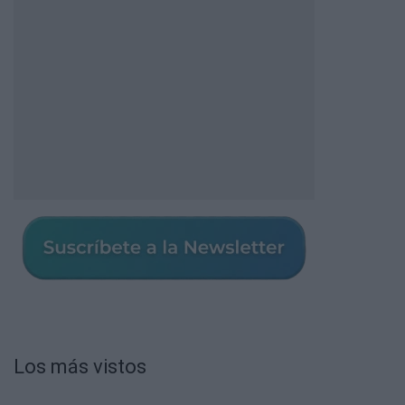
Los más vistos