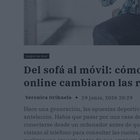
Juegos de Azar
Del sofá al móvil: cóm
online cambiaron las r
Veronica Orihuela
29 junio, 2026 20:29
Hace una generación, las apuestas deportiva
antelación. Había que pasar por una casa de
conectarse desde un ordenador antes de que
vistazo al teléfono para consultar las cuota