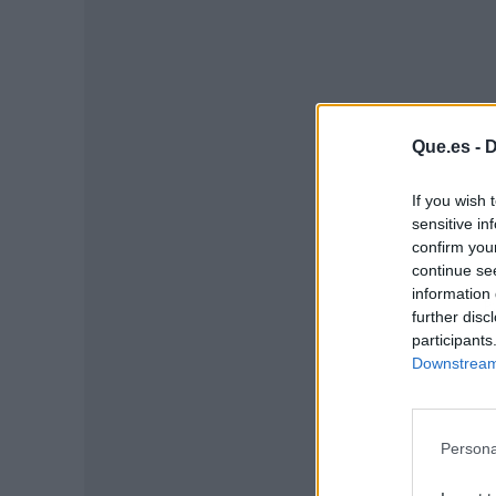
Que.es -
D
If you wish 
sensitive in
confirm you
continue se
information 
P
further disc
participants
Downstream 
Persona