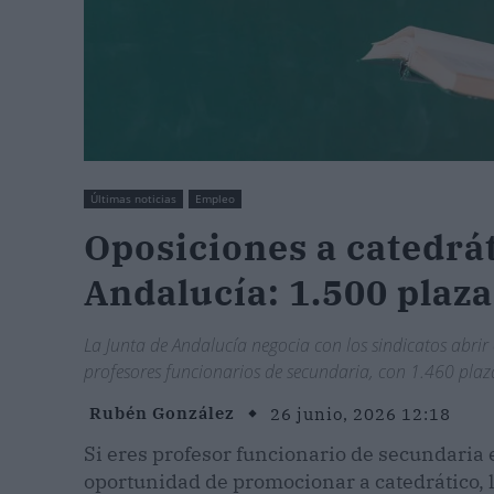
Últimas noticias
Empleo
Oposiciones a catedrá
Andalucía: 1.500 plaza
La Junta de Andalucía negocia con los sindicatos abrir
profesores funcionarios de secundaria, con 1.460 plaz
Rubén González
26 junio, 2026 12:18
Si eres profesor funcionario de secundaria
oportunidad de promocionar a catedrático, 