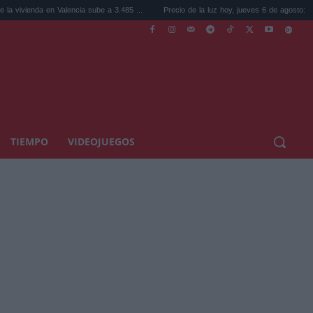
n Valencia sube a 3.485 ...
Precio de la luz hoy, jueves 6 de agosto: la hora ...
TIEMPO
VIDEOJUEGOS