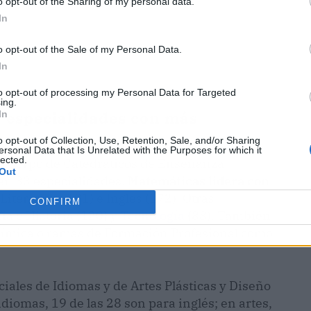
o opt-out of the Sharing of my personal data.
In
o opt-out of the Sale of my Personal Data.
In
to opt-out of processing my Personal Data for Targeted
ing.
s: especialidades con más
In
o opt-out of Collection, Use, Retention, Sale, and/or Sharing
ersonal Data that Is Unrelated with the Purposes for which it
lected.
al cuerpo de Catedráticos de Enseñanza
Out
en 33 especialidades.
Matemáticas lidera con
Literatura (191) e Inglés (172). Otras
CONFIRM
a e Historia (120) y
Tecnología
(88). También
 Química o ramas de Formación Profesional como
ciales de Idiomas y de Artes Plásticas y Diseño
iomas, 19 de las 28 son para inglés; en artes,