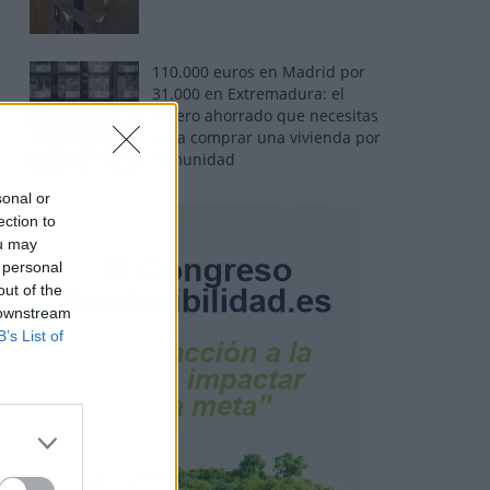
110.000 euros en Madrid por
31.000 en Extremadura: el
dinero ahorrado que necesitas
para comprar una vivienda por
comunidad
sonal or
ection to
ou may
 personal
out of the
 downstream
B’s List of