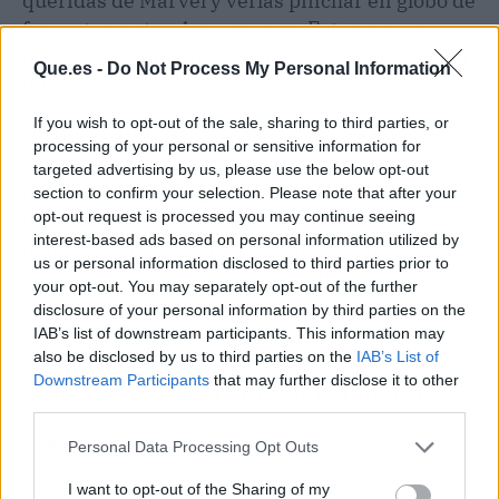
queridas de Marvel y verlas pinchar en globo de
forma tan natural es oro puro. Esto no es un
beef, es una píldora de humor que recuerda por
Que.es -
Do Not Process My Personal Information
qué internet mola.
If you wish to opt-out of the sale, sharing to third parties, or
El Salseómetro
processing of your personal or sensitive information for
targeted advertising by us, please use the below opt-out
Nivel de salseo: 8/10.
No hay drama, pero sí
section to confirm your selection. Please note that after your
opt-out request is processed you may continue seeing
una humillación pública con testigos que ya ha
interest-based ads based on personal information utilized by
dado la vuelta al mundo a golpe de clip. El
us or personal information disclosed to third parties prior to
momento en que Zendaya fulmina a Tom vale
your opt-out. You may separately opt-out of the further
más que mil indirectas. El plot twist nadie lo vio
disclosure of your personal information by third parties on the
venir.
IAB’s list of downstream participants. This information may
also be disclosed by us to third parties on the
IAB’s List of
Downstream Participants
that may further disclose it to other
📱 El TL;DR (Too Long; Didn't Read)
third parties.
👤
De quién hablamos:
Tom Holland, Zendaya e Ibai Llanos.
Personal Data Processing Opt Outs
📲
En qué red social ha pasado:
En el directo de Ibai Llanos en
I want to opt-out of the Sharing of my