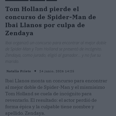
Tom Holland pierde el
concurso de Spider-Man de
Ibai Llanos por culpa de
Zendaya
Ibai organizó un concurso para encontrar al mejor doble
de Spider-Man y Tom Holland se presentó de incógnito.
Zendaya, como jurado, eligió al ganador... y no fue su
marido.
24 junio, 2026 14:25
Natalia Prieto
Ibai Llanos monta un concurso para encontrar
al mejor doble de Spider-Man y el mismísimo
Tom Holland se cuela de incógnito para
reventarlo. El resultado: el actor perdió de
forma épica y la culpable tiene nombre y
apellido. Zendaya.