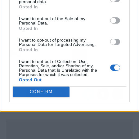
personal data.
Twitch.
Opted In
🔥
Por qué es viral:
Porque Tom Holland perdió el concurso de
I want to opt-out of the Sale of my
su propio personaje después de que Zendaya, su mujer y
Personal Data.
jurado, eligiera a Pereira como ganador.
Opted In
I want to opt-out of processing my
Personal Data for Targeted Advertising.
Artículo anterior
Artículo siguiente
Opted In
La ganadora del Oscar a
Netflix lanza 'Unhinged',
mejor animación 'Spider-
el terrorífico juego
I want to opt-out of Collection, Use,
Man: Across the Spider-
interactivo para TV que
Retention, Sale, and/or Sharing of my
Personal Data that Is Unrelated with the
Verse' ya está en Netflix
llega el 30 de junio
Purposes for which it was collected.
Opted Out
CONFIRM