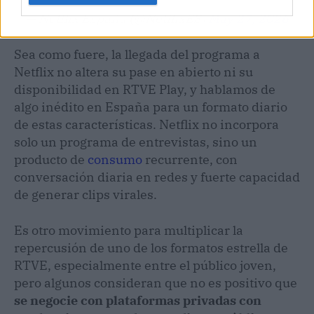
— Netflix España (@NetflixES)
May 27, 2026
Sea como fuere, la llegada del programa a
Netflix no altera su pase en abierto ni su
disponibilidad en RTVE Play, y hablamos de
algo inédito en España para un formato diario
de estas características. Netflix no incorpora
solo un programa de entrevistas, sino un
producto de
consumo
recurrente, con
conversación diaria en redes y fuerte capacidad
de generar clips virales.
Es otro movimiento para multiplicar la
repercusión de uno de los formatos estrella de
RTVE, especialmente entre el público joven,
pero algunos consideran que no es positivo que
se negocie con plataformas privadas con