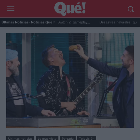
presa de Minecraft para Switch 2: gameplay...
Desastres naturales: qué son, tipos, e
Últimas Noticias
- Noticias Que!:
Últimas noticias
Lo más visto
Portada
Televisión