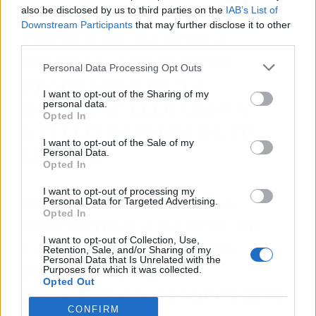
also be disclosed by us to third parties on the
IAB’s List of
NIÑO. A PARTIR DEL 2 DE
Downstream Participants
that may further disclose it to other
JUNIO Y DE MARTES A
third parties.
VIERNES, LOS NUEVOS
Personal Data Processing Opt Outs
PROGRAMAS DE 'LA
I want to opt-out of the Sharing of my
REVUELTA' LLEGARÁN A
personal data.
Opted In
NETFLIX DESPUÉS DE SU
I want to opt-out of the Sale of my
EMISIÓN.
Personal Data.
Opted In
I want to opt-out of processing my
EL PROGRAMA ESTARÁ
Personal Data for Targeted Advertising.
Opted In
DISPONIBLE A PARTIR DE
I want to opt-out of Collection, Use,
LAS 10:00 A.M. DEL DÍA
Retention, Sale, and/or Sharing of my
Personal Data that Is Unrelated with the
SIGUIENTE.
Purposes for which it was collected.
Opted Out
HTTPS://T.CO/GF4QCCYHPW
CONFIRM