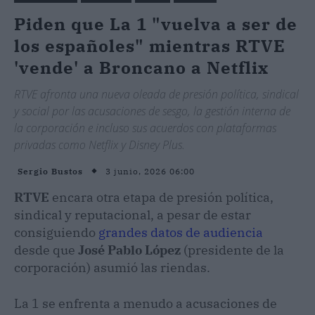
Piden que La 1 "vuelva a ser de
los españoles" mientras RTVE
'vende' a Broncano a Netflix
RTVE afronta una nueva oleada de presión política, sindical
y social por las acusaciones de sesgo, la gestión interna de
la corporación e incluso sus acuerdos con plataformas
privadas como Netflix y Disney Plus.
3 junio, 2026 06:00
Sergio Bustos
RTVE
encara otra etapa de presión política,
sindical y reputacional, a pesar de estar
consiguiendo
grandes datos de audiencia
desde que
José Pablo López
(presidente de la
corporación) asumió las riendas.
La 1 se enfrenta a menudo a acusaciones de