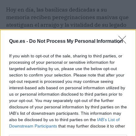
Hoy en día, las basílicas dedicadas a su
memoria reciben peregrinaciones masivas que
atestiguan el arraigo y la vitalidad de su legado
espiritual. El ejemplo de estos jóvenes laicos
demostró que los cambios más profundos en la
Que.es -
Do Not Process My Personal Information
sociedad civil suelen nacer de la resistencia
ética individual. La historia demostró que la
If you wish to opt-out of the sale, sharing to third parties, or
brutal represión del soberano solo aceleró el fin
processing of your personal or sensitive information for
targeted advertising by us, please use the below opt-out
de su propio régimen absolutista años después.
section to confirm your selection. Please note that after your
opt-out request is processed you may continue seeing
interest-based ads based on personal information utilized by
us or personal information disclosed to third parties prior to
your opt-out. You may separately opt-out of the further
disclosure of your personal information by third parties on the
IAB’s list of downstream participants. This information may
also be disclosed by us to third parties on the
IAB’s List of
Downstream Participants
that may further disclose it to other
third parties.