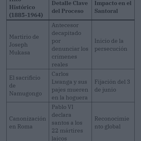
Detalle Clave
Impacto en el
Histórico
del Proceso
Santoral
(1885-1964)
Antecesor
decapitado
Martirio de
por
Inicio de la
Joseph
denunciar los
persecución
Mukasa
crímenes
reales
Carlos
El sacrificio
Lwanga y sus
Fijación del 3
de
pajes mueren
de junio
Namugongo
en la hoguera
Pablo VI
declara
Canonización
Reconocimie
santos a los
en Roma
nto global
22 mártires
laicos