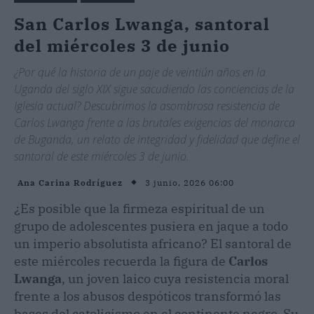
San Carlos Lwanga, santoral
del miércoles 3 de junio
¿Por qué la historia de un paje de veintiún años en la
Uganda del siglo XIX sigue sacudiendo las conciencias de la
Iglesia actual? Descubrimos la asombrosa resistencia de
Carlos Lwanga frente a las brutales exigencias del monarca
de Buganda, un relato de integridad y fidelidad que define el
santoral de este miércoles 3 de junio.
3 junio, 2026 06:00
Ana Carina Rodríguez
¿Es posible que la firmeza espiritual de un
grupo de adolescentes pusiera en jaque a todo
un imperio absolutista africano? El santoral de
este miércoles recuerda la figura de
Carlos
Lwanga
, un joven laico cuya resistencia moral
frente a los abusos despóticos transformó las
bases del catolicismo en el continente negro. Su