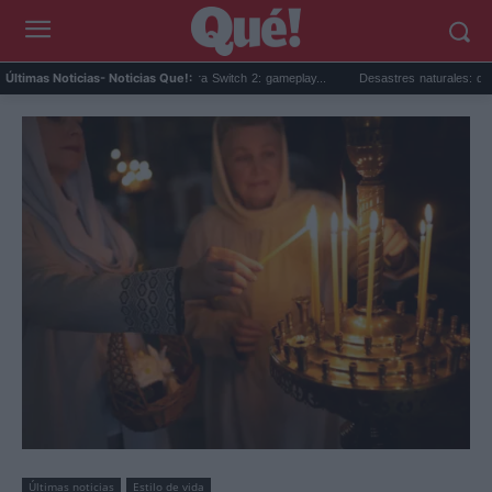
sorpresa de Minecraft para Switch 2: gameplay...
Desastres naturales: qué son, tipos
Últimas Noticias
- Noticias Que!:
Últimas noticias
Estilo de vida