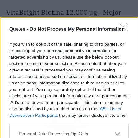
VitaBright Biotina 12.000 µg - Mejor
biotina de alta dosis vegana con
extracto de coco para 1 año de
Que.es -
Do Not Process My Personal Information
tratamiento
If you wish to opt-out of the sale, sharing to third parties, or
processing of your personal or sensitive information for
targeted advertising by us, please use the below opt-out
section to confirm your selection. Please note that after your
opt-out request is processed you may continue seeing
interest-based ads based on personal information utilized by
us or personal information disclosed to third parties prior to
your opt-out. You may separately opt-out of the further
disclosure of your personal information by third parties on the
IAB’s list of downstream participants. This information may
also be disclosed by us to third parties on the
IAB’s List of
Downstream Participants
that may further disclose it to other
third parties.
Personal Data Processing Opt Outs