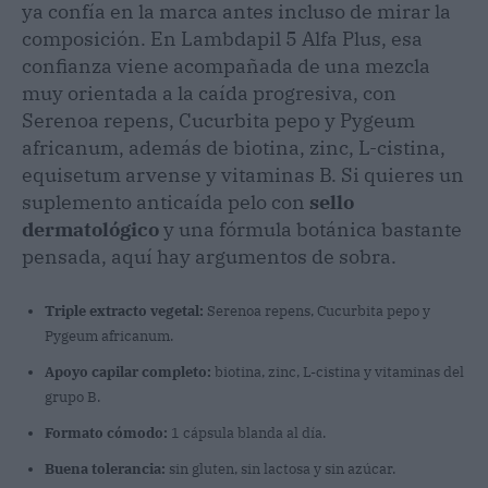
ya confía en la marca antes incluso de mirar la
composición. En Lambdapil 5 Alfa Plus, esa
confianza viene acompañada de una mezcla
muy orientada a la caída progresiva, con
Serenoa repens, Cucurbita pepo y Pygeum
africanum, además de biotina, zinc, L-cistina,
equisetum arvense y vitaminas B. Si quieres un
suplemento anticaída pelo con
sello
dermatológico
y una fórmula botánica bastante
pensada, aquí hay argumentos de sobra.
Triple extracto vegetal:
Serenoa repens, Cucurbita pepo y
Pygeum africanum.
Apoyo capilar completo:
biotina, zinc, L-cistina y vitaminas del
grupo B.
Formato cómodo:
1 cápsula blanda al día.
Buena tolerancia:
sin gluten, sin lactosa y sin azúcar.