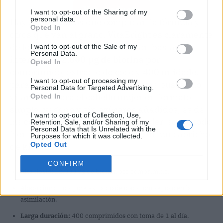
Ver producto
I want to opt-out of the Sharing of my
personal data.
Hay suplementos que complican la fórmula y
Opted In
otros que van al grano. VitaBright es claramente
de los segundos, pero lo hace con bastante
I want to opt-out of the Sale of my
Personal Data.
intención:
12.000 µg de biotina
por
Opted In
comprimido, extracto de coco y 400 unidades
I want to opt-out of processing my
para cubrir más de un año. Si estás buscando
Personal Data for Targeted Advertising.
vitaminas para el cabello mujer en formato
Opted In
simple, vegano y sin azúcares añadidos, es de
I want to opt-out of Collection, Use,
las compras más fáciles de entender, sobre todo
Retention, Sale, and/or Sharing of my
Personal Data that Is Unrelated with the
frente a las gominolas que parecen un capricho
Purposes for which it was collected.
Opted Out
de kiosco.
CONFIRM
Alta dosis:
12.000 µg de biotina por comprimido.
Absorción:
incorpora extracto de coco como apoyo en la
asimilación.
Larga duración:
400 comprimidos con toma de 1 al día.