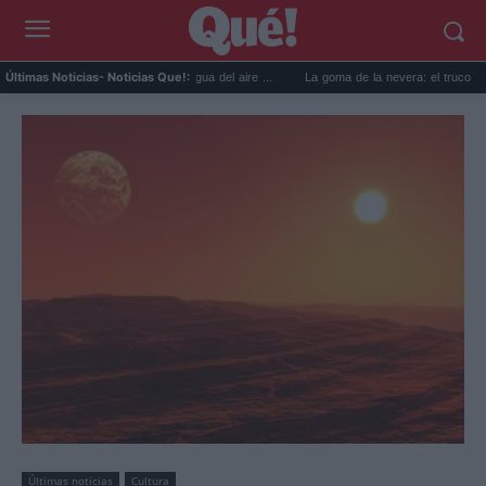
ticos para reutilizar el agua del aire ...
La goma de la nevera: el truco del papel para
Últimas Noticias
- Noticias Que!:
Últimas noticias
Cultura