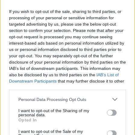
Terra Cimmeria lo relanzó al espacio hace entre
If you wish to opt-out of the sale, sharing to third parties, or
5 y 10 millones de años hasta llegar a la Tierra.
processing of your personal or sensitive information for
Su viaje es tan extraordinario como su
targeted advertising by us, please use the below opt-out
contenido.
section to confirm your selection. Please note that after your
opt-out request is processed you may continue seeing
interest-based ads based on personal information utilized by
us or personal information disclosed to third parties prior to
your opt-out. You may separately opt-out of the further
disclosure of your personal information by third parties on the
IAB’s list of downstream participants. This information may
also be disclosed by us to third parties on the
IAB’s List of
Downstream Participants
that may further disclose it to other
third parties.
Personal Data Processing Opt Outs
I want to opt-out of the Sharing of my
personal data.
Opted In
Publicidad
I want to opt-out of the Sale of my