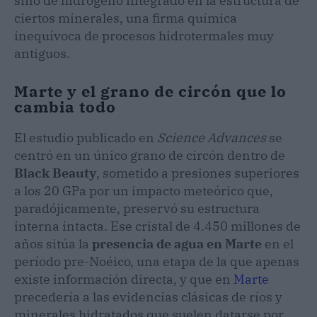
sino de hidrógeno integrado en la estructura de
ciertos minerales, una firma química
inequívoca de procesos hidrotermales muy
antiguos.
Marte y el grano de circón que lo
cambia todo
El estudio publicado en
Science Advances
se
centró en un único grano de circón dentro de
Black Beauty
, sometido a presiones superiores
a los 20 GPa por un impacto meteórico que,
paradójicamente, preservó su estructura
interna intacta. Ese cristal de 4.450 millones de
años sitúa la
presencia de agua en Marte
en el
período pre-Noéico, una etapa de la que apenas
existe información directa, y que en
Marte
precedería a las evidencias clásicas de ríos y
minerales hidratados que suelen datarse por