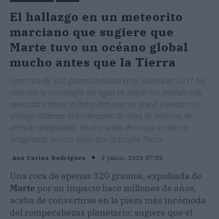
El hallazgo en un meteorito
marciano que sugiere que
Marte tuvo un océano global
mucho antes que la Tierra
Una roca de 320 gramos hallada en el Sáhara en 2011 ha
reescrito la cronología del agua en Marte: los análisis más
avanzados hasta la fecha demuestran que el planeta rojo
albergó sistemas hidrotermales de miles de millones de
años de antigüedad, mucho antes de lo que la ciencia
imaginaba, incluso antes que la propia Tierra.
3 junio, 2026 07:30
Ana Carina Rodríguez
Una roca de apenas 320 gramos, expulsada de
Marte
por un impacto hace millones de años,
acaba de convertirse en la pieza más incómoda
del rompecabezas planetario: sugiere que el