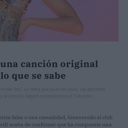
una canción original
 lo que se sabe
 I Knew You', un tema que ya es oro puro. Las ediciones
 la canción llegará a plataformas el 5 de junio.
 pista falsa o una casualidad, bienvenido al club
 Swift acaba de confirmar que ha compuesto una