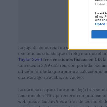
Opted 
I want t
of my P
was col
Opted 
La jugada comercial no se queda atrás. Dura
existencias o hasta que el reloj marque el 
Taylor Swift
tres versiones físicas en CD
: l
una cuesta 3,99 dólares, con portada exclusi
edición limitada que apunta a coleccionista
cuando algo se acaba, no vuelve.
Lo curioso es que el anuncio llega tras se
Las iniciales 'TS' aparecieron en publicacio
web puso a los
swifties
a tirar de teoría. El