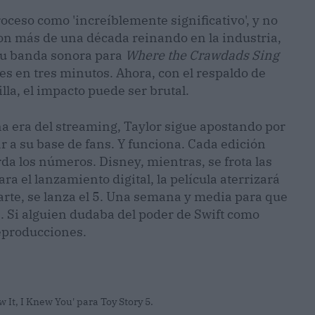
oceso como 'increíblemente significativo', y no
 con más de una década reinando en la industria,
 Su banda sonora para
Where the Crawdads Sing
 en tres minutos. Ahora, con el respaldo de
la, el impacto puede ser brutal.
ena era del streaming, Taylor sigue apostando por
ar a su base de fans. Y funciona. Cada edición
da los números. Disney, mientras, se frota las
ra el lanzamiento digital, la película aterrizará
parte, se lanza el 5. Una semana y media para que
s. Si alguien dudaba del poder de Swift como
eproducciones.
 It, I Knew You' para Toy Story 5.