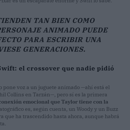
Pixar es un escaparate enorme y Swift lo sabe.
TIENDEN TAN BIEN COMO
PERSONAJE ANIMADO PUEDE
FECTO PARA ESCRIBIR UNA
VIESE GENERACIONES.
wift: el crossover que nadie pidió
op pone voz a un juguete animado —ahí está el
l Collins en Tarzán—, pero sí es la primera
conexión emocional que Taylor tiene con la
atográfico es, según cuenta, un Woody y un Buzz
etra que ha trascendido hasta ahora, aunque habrá
ta.