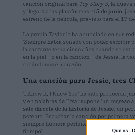
canción original para
Toy Story 5
, la nueva 
y llegará a las plataformas el
5 de junio
, jus
estreno de la película, previsto para el 17 
La propia Taylor lo ha anunciado en sus re
'Siempre había soñado con poder escribir pa
la cantante tenía cinco años cuando se estr
en la piel —o en la canción— de Jessie, la v
robándonos el corazón.
Una canción para Jessie, tres 
'I Knew It, I Knew You' ha sido producida ju
y en palabras de Pixar supone 'un regreso a l
sale directa de la historia de Jessie
, un pe
potente. Escuchar la canción por primera ve
siempre hubiera pertenecido a la película:
tiempo'.
Que.es -
D