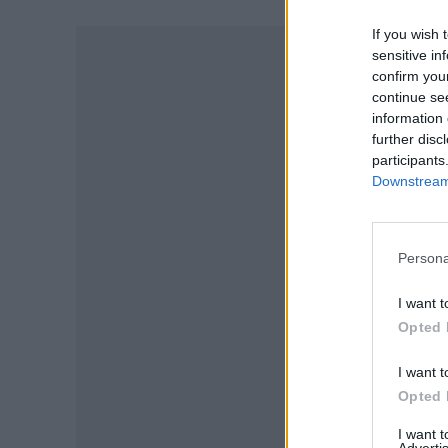
If you wish 
sensitive in
confirm you
continue se
information 
further disc
participants
Downstream 
Persona
I want t
P
Opted 
I want t
Opted 
I want 
Advertis