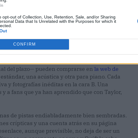
In
o opt-out of Collection, Use, Retention, Sale, and/or Sharing
ersonal Data that Is Unrelated with the Purposes for which it
lected.
Out
CONFIRM
nte solo 48 horas —es decir, hasta agotar
final del plazo— pueden comprarse en
la web de
a estándar, una acústica y otra para piano. Cada
va y fotografías inéditas en la cara B. Una
s y a fans que ya han aprendido que con Taylor,
manas de pistas endiabladamente bien sembradas.
nes crípticas y una cuenta atrás en su página
 desenlace, aunque previsible, no deja de ser un