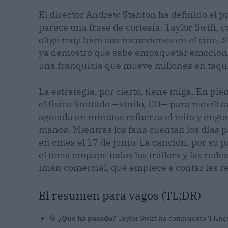
El director Andrew Stanton ha definido el pr
parece una frase de cortesía. Taylor Swift,
elige muy bien sus incursiones en el cine.
ya demostró que sabe empaquetar emociones
una franquicia que mueve millones en taquil
La estrategia, por cierto, tiene miga. En pl
el físico limitado —vinilo, CD— para moviliz
agotada en minutos refuerza el mito y engor
manos. Mientras los fans cuentan los días pa
en cines el 17 de junio. La canción, por su 
el tema empape todos los tráilers y las rede
imán comercial, que empiece a contar las r
El resumen para vagos (TL;DR)
🎯
¿Qué ha pasado?
Taylor Swift ha compuesto 'I Knew