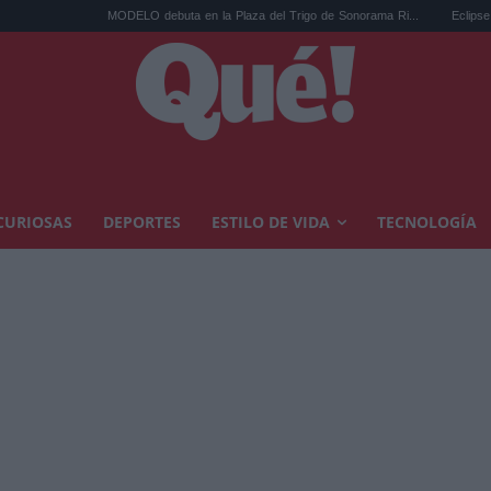
MODELO debuta en la Plaza del Trigo de Sonorama Ri...
Eclipse solar en Cariñ
CURIOSAS
DEPORTES
ESTILO DE VIDA
TECNOLOGÍA