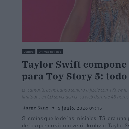
Cultura
Últimas noticias
Taylor Swift compone 
para Toy Story 5: todo
La cantante pone banda sonora a Jessie con 'I Knew It,
limitadas en CD se venden en su web durante 48 horas y
Jorge Sanz
3 junio, 2026 07:45
Si creías que lo de las iniciales 'TS' era una
de los que no vieron venir lo obvio. Taylor