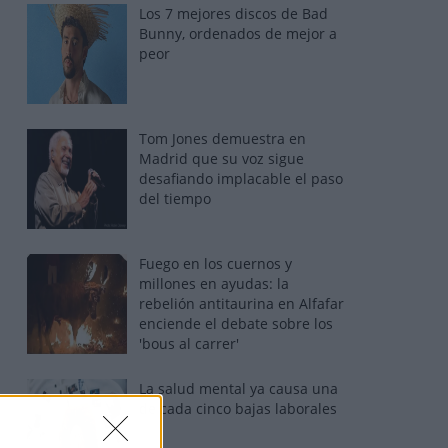
Los 7 mejores discos de Bad
Bunny, ordenados de mejor a
peor
Tom Jones demuestra en
Madrid que su voz sigue
desafiando implacable el paso
del tiempo
Fuego en los cuernos y
millones en ayudas: la
rebelión antitaurina en Alfafar
enciende el debate sobre los
'bous al carrer'
La salud mental ya causa una
de cada cinco bajas laborales