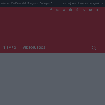
ena del 12 agosto: Bodegas C...
Las mejores hipotecas de agosto: el TAE más compe
TIEMPO
VIDEOJUEGOS