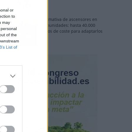
sonal or
ection to
Normativa de ascensores en
ou may
comunidades: hasta 40.000
 personal
euros de coste para adaptarlos
out of the
 downstream
B’s List of