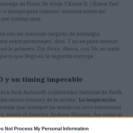
entrega de Pixar. Se titula 'I Knew It, I Knew You'
to a tiempo para calentar motores antes del
de ese mismo mes.
des con un mensaje cargado de nostalgia:
ra estos personajes', dice. Y no es para menos:
enó la primera
Toy Story
. Ahora, con 36, se mete
aquera que llegó en la segunda entrega
CD y un timing impecable
nto a Jack Antonoff, colaborador habitual de Swift,
as raíces country de la artista'.
La inspiración
rsonaje que siempre ha tenido un arco emocional
z, según el director Andrew Stanton, fue como si
 'un miembro de la familia perdido hace mucho
o Not Process My Personal Information