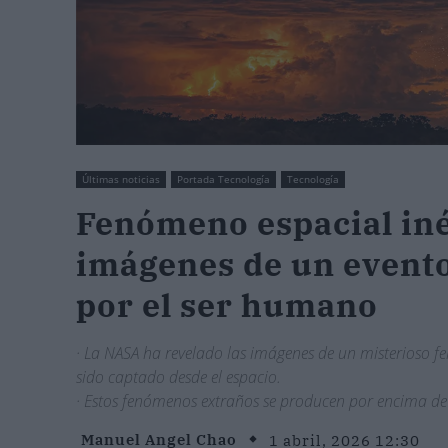
Últimas noticias
Portada Tecnología
Tecnología
Fenómeno espacial iné
imágenes de un event
por el ser humano
· La NASA ha revelado las imágenes de un misterioso 
sido captado desde el espacio.
· Estos fenómenos extraños se producen por encima de 
Manuel Angel Chao
1 abril, 2026 12:30