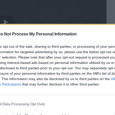
o Not Process My Personal Information
to opt-out of the sale, sharing to third parties, or processing of your per
formation for targeted advertising by us, please use the below opt-out s
r selection. Please note that after your opt-out request is processed y
eing interest-based ads based on personal information utilized by us or
disclosed to third parties prior to your opt-out. You may separately opt-
losure of your personal information by third parties on the IAB’s list of
. This information may also be disclosed by us to third parties on the
IA
Participants
that may further disclose it to other third parties.
erentes niveles, y es que al mismo tiempo que
egresar a la Luna, se ha encontrado con distintos
 largo de los últimos meses.
l Data Processing Opt Outs