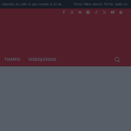
: lo que cambia el 12 de ...
Perez Hilton directo TikTok: quién es el bloguero ...
TIEMPO
VIDEOJUEGOS