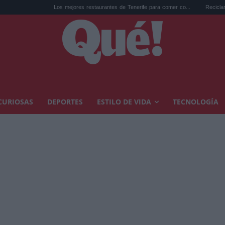
Los mejores restaurantes de Tenerife para comer co...
Reciclar cápsulas de café
CURIOSAS
DEPORTES
ESTILO DE VIDA
TECNOLOGÍA