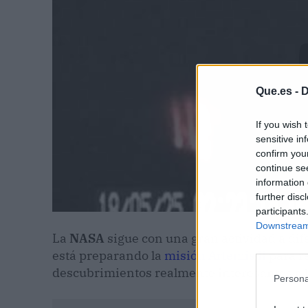
Que.es -
D
If you wish 
sensitive in
confirm you
continue se
information 
further disc
participants
Downstream 
La
NASA
sigue con una gran actividad a dif
está preparando la
misión Artemis II
para r
descubrimientos realmente interesantes a lo
Persona