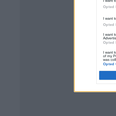
I want t
Opted 
I want t
Opted 
I want 
Advertis
Opted 
I want t
of my P
was col
Opted 
P