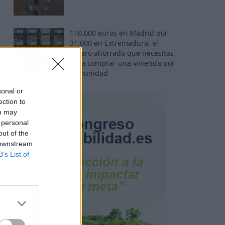
110.000 euros en Madrid por
31.000 en Extremadura: el
dinero ahorrado que necesitas
para comprar una vivienda por
comunidad
sonal or
ection to
ou may
 personal
out of the
 downstream
B’s List of