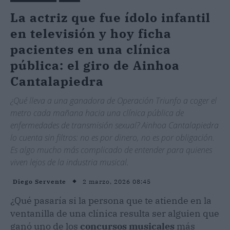
La actriz que fue ídolo infantil
en televisión y hoy ficha
pacientes en una clínica
pública: el giro de Ainhoa
Cantalapiedra
¿Qué lleva a una ganadora de Operación Triunfo a coger el
metro cada mañana hacia una clínica pública de
enfermedades de transmisión sexual? Ainhoa Cantalapiedra
lo cuenta sin filtros: no es por dinero, no es por obligación.
Es algo mucho más complicado de entender para quienes
viven lejos de la industria musical.
2 marzo, 2026 08:45
Diego Servente
¿Qué pasaría si la persona que te atiende en la
ventanilla de una clínica resulta ser alguien que
ganó uno de los
concursos musicales
más