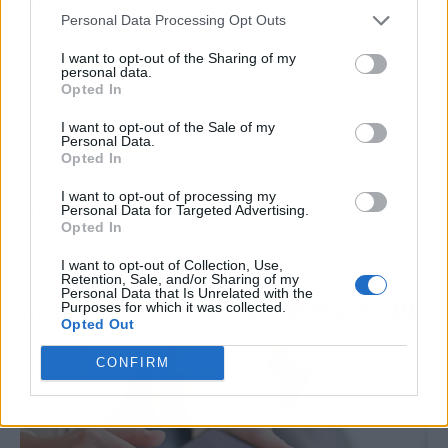
almacenar
, consiguiendo así liberar de una
Personal Data Processing Opt Outs
manera eficaz todos esos contenidos que
afectan al smartphone y a su funcionamiento.
I want to opt-out of the Sharing of my
personal data.
Opted In
Para liberar espacio en el dispositivo con esta
I want to opt-out of the Sale of my
función de Administrar Almacenamiento habrá
Personal Data.
que pulsar en la información del perfil, para
Opted In
luego dirigirse a "
Administrar
I want to opt-out of processing my
almacenamiento
". Una vez en este apartado, se
Personal Data for Targeted Advertising.
Opted In
podrán eliminar las fotos, vídeos o documentos
no deseados.
I want to opt-out of Collection, Use,
Retention, Sale, and/or Sharing of my
Personal Data that Is Unrelated with the
ADIÓS A CHATGPT EN WHATSAPP
Purposes for which it was collected.
Opted Out
CONFIRM