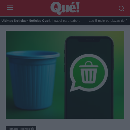
la nevera: el truco del papel para sabe...
Las 5 mejores playas de Formentera para i
Últimas Noticias
- Noticias Que!:
Portada Tecnología