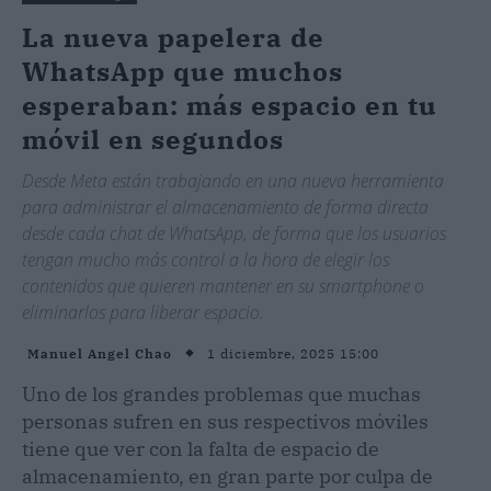
La nueva papelera de
WhatsApp que muchos
esperaban: más espacio en tu
móvil en segundos
Desde Meta están trabajando en una nueva herramienta
para administrar el almacenamiento de forma directa
desde cada chat de WhatsApp, de forma que los usuarios
tengan mucho más control a la hora de elegir los
contenidos que quieren mantener en su smartphone o
eliminarlos para liberar espacio.
1 diciembre, 2025 15:00
Manuel Angel Chao
Uno de los grandes problemas que muchas
personas sufren en sus respectivos móviles
tiene que ver con la falta de espacio de
almacenamiento, en gran parte por culpa de