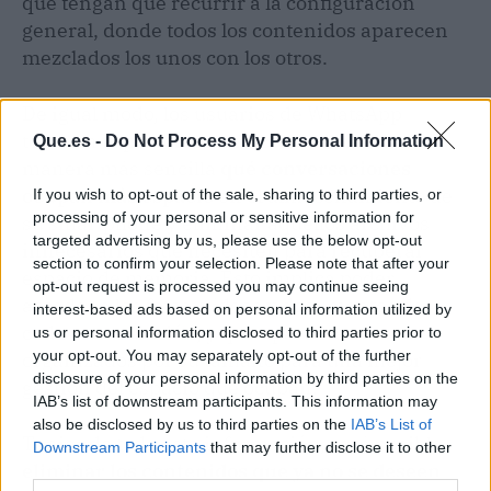
que tengan que recurrir a la configuración
general, donde todos los contenidos aparecen
mezclados los unos con los otros.
De igual modo, los usuarios de WhatsApp
tendrán la posibilidad de conocer de una
Que.es -
Do Not Process My Personal Information
manera más sencilla
qué conversaciones
ocupan más espacio
en el almacenamiento de
If you wish to opt-out of the sale, sharing to third parties, or
processing of your personal or sensitive information for
su smartphone y eliminar aquellos archivos
targeted advertising by us, please use the below opt-out
innecesarios que necesiten para recuperar
section to confirm your selection. Please note that after your
espacio de memoria. Esto implica poder
opt-out request is processed you may continue seeing
acceder a los fotos, vídeos y documentos de
interest-based ads based on personal information utilized by
cada conversación, y que aparezcan
us or personal information disclosed to third parties prior to
your opt-out. You may separately opt-out of the further
organizados por su tamaño para una mejor
disclosure of your personal information by third parties on the
gestión del espacio que ocupan.
IAB’s list of downstream participants. This information may
also be disclosed by us to third parties on the
IAB’s List of
Teniendo toda esta información, será posible
Downstream Participants
that may further disclose it to other
eliminar los contenidos que ya no se deseen
third parties.