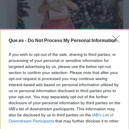
Que.es -
Do Not Process My Personal Information
La mayoría de los consumidores decide anticipar compras, comparar con
calma y aprovechar promociones. Fuente: Agencias
If you wish to opt-out of the sale, sharing to third parties, or
La palabra clave este año es “planificación”.
La
processing of your personal or sensitive information for
mayoría de los consumidores decide anticipar
targeted advertising by us, please use the below opt-out
compras, comparar con calma y aprovechar
section to confirm your selection. Please note that after your
promociones
. Y no solo por ahorro, sino porque
opt-out request is processed you may continue seeing
interest-based ads based on personal information utilized by
las fiestas se vuelven, más que nunca,
us or personal information disclosed to third parties prior to
hogareñas.
Un 40% de los españoles que antes
your opt-out. You may separately opt-out of the further
viajaba ahora prefiere quedarse en casa con la
disclosure of your personal information by third parties on the
familia.
Eso implica más comidas, más
IAB’s list of downstream participants. This information may
organización y más presupuesto destinado a la
also be disclosed by us to third parties on the
IAB’s List of
Downstream Participants
that may further disclose it to other
mesa y a los encuentros en casa.
third parties.