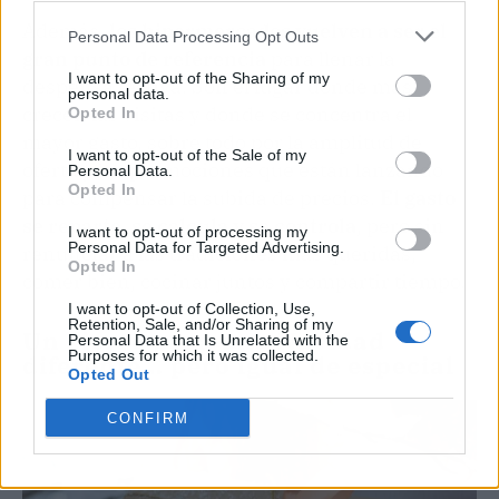
Además,
los hipermercados vuelven a ser el
Personal Data Processing Opt Outs
gran punto de referencia
para llenar la
I want to opt-out of the Sharing of my
despensa festiva. Son el lugar donde más
personal data.
crecen las visitas y donde se concentra el
Opted In
mayor gasto, sobre todo por la amplitud de
I want to opt-out of the Sale of my
oferta y las promociones que están lanzando
Personal Data.
Opted In
para compensar la subida de precios.
El gasto
se reparte, se calcula y se controla
, pero sin
I want to opt-out of processing my
Personal Data for Targeted Advertising.
renunciar a las tradiciones más queridas,
Opted In
comer bien, cocinar juntos y compartir tiempo.
I want to opt-out of Collection, Use,
Retention, Sale, and/or Sharing of my
Un cierre para una Navidad
Personal Data that Is Unrelated with the
Purposes for which it was collected.
diferente… pero igual de especial
Opted Out
CONFIRM