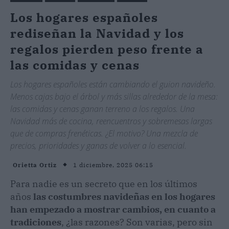
Los hogares españoles
rediseñan la Navidad y los
regalos pierden peso frente a
las comidas y cenas
Los hogares españoles están cambiando el guion navideño.
Menos cajas bajo el árbol y más sillas alrededor de la mesa:
las comidas y cenas ganan terreno a los regalos. Una
Navidad más de cocina, reencuentros y sobremesas largas
que de compras frenéticas. ¿El motivo? Una mezcla de
precios, prioridades y ganas de volver a lo esencial.
1 diciembre, 2025 06:15
Orietta Ortiz
Para nadie es un secreto que en los últimos
años
las costumbres navideñas en los hogares
han empezado a mostrar cambios, en cuanto a
tradiciones
, ¿las razones? Son varias, pero sin