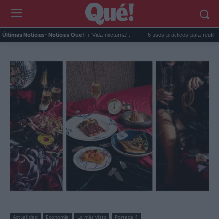
el salto en solitario con 'Vida nocturna' ...
6 usos prácticos para reutilizar el agua del a
Últimas Noticias
- Noticias Que!:
Actualidad
Economía
Lo más visto
Portada 4