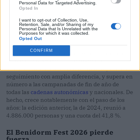
Personal Data for Targeted Advertising.
Opted In
I want to opt-out of Collection, Use,
Retention, Sale, and/or Sharing of my
Personal Data that Is Unrelated with the
Purposes for which it was collected.
Opted Out
CONFIRM
El certamen fue la emisión de entretenimiento
(que incluye concursos, programas y los
formatos relacionados con entretener) con más
seguimiento con amplia diferencia, y supera en
número a las campanadas de fin de año de
todas las
cadenas autonómicas
y nacionales. De
hecho, crece notablemente con el paso de los
años: la edición anterior, la de 2024, reunió a
4.886.000 personas y una cuota del 41,8 %.
El Benidorm Fest 2026 pierde
fuerza