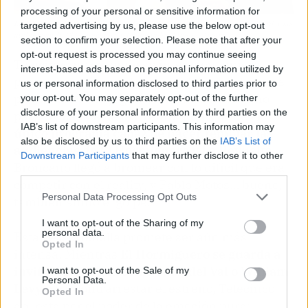
processing of your personal or sensitive information for
La Isla de las Tentaciones 8 fue el único programa capaz de hacer temblar las
targeted advertising by us, please use the below opt-out
audiencias de El Hormiguero y La Revuelta. Fuente: Agencias
section to confirm your selection. Please note that after your
opt-out request is processed you may continue seeing
Telecinco no esconde su intención, quiere
interest-based ads based on personal information utilized by
poner en aprietos a los dos gigantes del access
us or personal information disclosed to third parties prior to
prime time. Y la jugada tiene sentido. El año
your opt-out. You may separately opt-out of the further
disclosure of your personal information by third parties on the
pasado,
La Isla de las Tentaciones 8 fue el
IAB’s list of downstream participants. This information may
único programa capaz de hacer temblar las
also be disclosed by us to third parties on the
IAB’s List of
audiencias de El Hormiguero y La Revuelta
.
Downstream Participants
that may further disclose it to other
Broncano llegó a bromear con lo difícil que era
third parties.
competir con el reality, y Pablo Motos… bueno,
Personal Data Processing Opt Outs
también sintió el golpe.
I want to opt-out of the Sharing of my
personal data.
Esta vez, la batalla promete ser aún más
Opted In
intensa. Mientras
El Hormiguero se guarda a
invitados estrella como Juan del Val o William
I want to opt-out of the Sale of my
Personal Data.
Levy
para contrarrestar el estreno, Telecinco
Opted In
apuesta por el poder de la emoción pura: