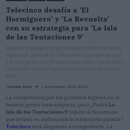
Telecinco desafía a 'El
Hormiguero' y 'La Revuelta'
con su estrategia para 'La Isla
de las Tentaciones 9'
Telecinco se la juega con una estrategia inédita: tres noches
seguidas de ‘La Isla de las Tentaciones 9’ para plantar cara
a El Hormiguero y La Revuelta. Nuevas reglas, más drama y
una edición “delirante” que promete revolucionar el prime
time.
2 noviembre, 2025 06:05
Orietta Ortiz
La competencia por los primeros lugares en el
horario prime time empieza, pero ¿Podrá
La
Isla de las Tentaciones 9
repetir el fenómeno
que arrasó en audiencias la temporada pasada?
Telecinco
está dispuesta a comprobarlo. La