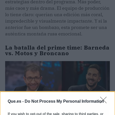
estrategias dentro del programa. Más poder,
más caos y más drama. El equipo de producción
lo tiene claro: querían una edición más coral,
impredecible y visualmente impactante. Y si la
anterior fue un bombazo, esta promete ser una
auténtica montaña rusa emocional.
La batalla del prime time: Barneda
vs. Motos y Broncano
Que.es -
Do Not Process My Personal Information
If you wish to opt-out of the sale, sharing to third parties, or