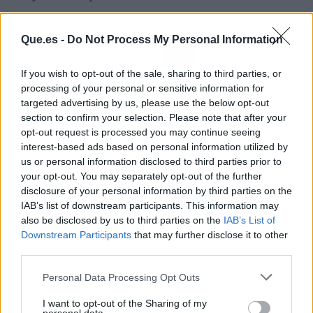
Artículo anterior
Artículo siguiente
Que.es -
Do Not Process My Personal Information
Dra. Elena Soto (52),
Consecuencias ocultas
endocrina, alerta: "Esa
del tabaco: la herencia
If you wish to opt-out of the sale, sharing to third parties, or
leche de avena que
epigenética condena a
processing of your personal or sensitive information for
tomas cada mañana
los hijos de fumadores
targeted advertising by us, please use the below opt-out
está inflamando tu
section to confirm your selection. Please note that after your
cuerpo en silencio. Este
opt-out request is processed you may continue seeing
es el aditivo culpable que
interest-based ads based on personal information utilized by
nadie mira"
us or personal information disclosed to third parties prior to
your opt-out. You may separately opt-out of the further
disclosure of your personal information by third parties on the
IAB’s list of downstream participants. This information may
also be disclosed by us to third parties on the
IAB’s List of
Downstream Participants
that may further disclose it to other
third parties.
Personal Data Processing Opt Outs
I want to opt-out of the Sharing of my