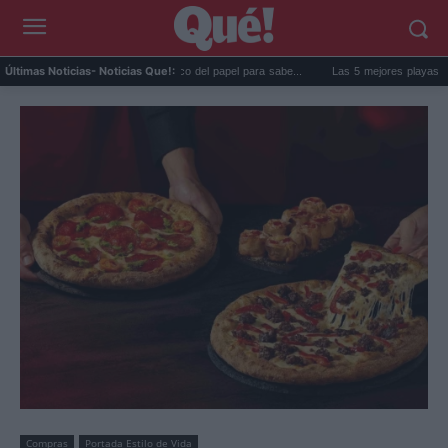
La goma de la nevera: el truco del papel para sabe...
Las 5 mejores playas de Forme
Últimas Noticias
- Noticias Que!:
Compras
Portada Estilo de Vida