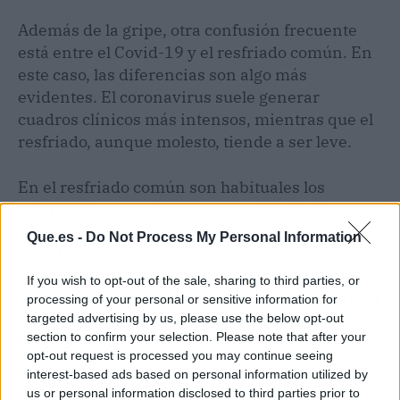
Además de la gripe, otra confusión frecuente
está entre el Covid-19 y el resfriado común. En
este caso, las diferencias son algo más
evidentes. El coronavirus suele generar
cuadros clínicos más intensos, mientras que el
resfriado, aunque molesto, tiende a ser leve.
En el resfriado común son habituales los
estornudos, mientras que en el Covid-19 son
poco frecuentes, incluyendo la
nueva cepa del
Que.es -
Do Not Process My Personal Information
Covid
. En cambio, tanto la tos, la congestión
nasal como el dolor de garganta aparecen en
If you wish to opt-out of the sale, sharing to third parties, or
ambas enfermedades. Con Stratus,
la ronquera
processing of your personal or sensitive information for
targeted advertising by us, please use the below opt-out
vuelve a ser la distintiva para diferenciarla. Los
section to confirm your selection. Please note that after your
expertos insisten en que la única manera
opt-out request is processed you may continue seeing
segura de confirmar o descartar un contagio de
interest-based ads based on personal information utilized by
coronavirus es mediante una prueba
us or personal information disclosed to third parties prior to