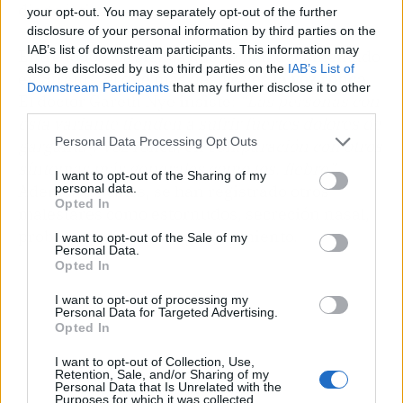
diagnóstica.
your opt-out. You may separately opt-out of the further
disclosure of your personal information by third parties on the
IAB’s list of downstream participants. This information may
Entre todos los signos que se han documentado
also be disclosed by us to third parties on the
IAB’s List of
en Stratus, el que más destaca es
la voz ronca
.
Downstream Participants
that may further disclose it to other
El doctor Gareth Nye insiste:
“Las personas con
third parties.
esta variante tienden a sufrir fuertes dolores de
Personal Data Processing Opt Outs
garganta y voz ronca, en comparación con otros
síntomas más generales como tos, fiebre”.
I want to opt-out of the Sharing of my
personal data.
Además de estos, se han registrado otros
Opted In
malestares como estornudos, secreción nasal,
problemas digestivos y agotamiento.
I want to opt-out of the Sale of my
Personal Data.
Opted In
I want to opt-out of processing my
Personal Data for Targeted Advertising.
Opted In
I want to opt-out of Collection, Use,
Retention, Sale, and/or Sharing of my
Personal Data that Is Unrelated with the
Purposes for which it was collected.