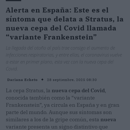
Alerta en España: Este es el
síntoma que delata a Stratus, la
nueva cepa del Covid llamada
“variante Frankenstein”
La llegada del otoño al país trae consigo el aumento de
infecciones respiratorias, y entre ellas, el coronavirus vuelve
a estar en primer plano, esta vez con la nueva cepa del
Covid.
28 septiembre, 2025 08:30
Dariana Echeto
La cepa Stratus, la
nueva cepa del Covid
,
conocida también como la “variante
Frankenstein”, ya circula en España y en gran
parte del mundo. Aunque sus síntomas son
similares a los de la gripe común, esta
nueva
variante presenta un signo distintivo que