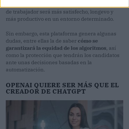
contratación, siendo capaz de prever qué tipo
de trabajador será más satisfecho, longevo y
más productivo en un entorno determinado.
Sin embargo, esta plataforma genera algunas
dudas, entre ellas la de saber
cómo se
garantizará la equidad de los algoritmos
, así
como la protección que tendrán los candidatos
ante unas decisiones basadas en la
automatización.
OPENAI QUIERE SER MÁS QUE EL
CREADOR DE CHATGPT