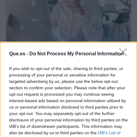
Fuente: Freepik
Que.es -
Do Not Process My Personal Information
OpenAI
, que tiene en ChatGPT su producto más
If you wish to opt-out of the sale, sharing to third parties, or
popular (a pesar de los
usos peligrosos que
processing of your personal or sensitive information for
preocupan a los expertos
en ciberseguridad),
targeted advertising by us, please use the below opt-out
abre una nueva era en la que no solo peleará
section to confirm your selection. Please note that after your
con LinkedIn, propiedad de Microsoft, sino que
opt-out request is processed you may continue seeing
interest-based ads based on personal information utilized by
buscará competir con plataformas laborales
us or personal information disclosed to third parties prior to
como
Fiverr, Upwork, Glassdoor
o
Indeed
,
your opt-out. You may separately opt-out of the further
entre otras.
disclosure of your personal information by third parties on the
IAB’s list of downstream participants. This information may
Todas ellas se verán amenazadas por una
also be disclosed by us to third parties on the
IAB’s List of