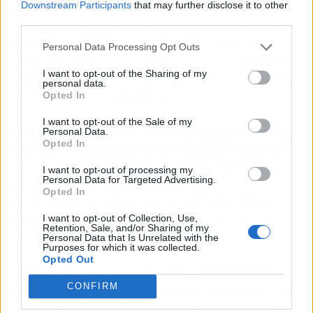
Downstream Participants
that may further disclose it to other
plataforma que promete una mayor precisión
third parties.
algorítmica, así como adaptabilidad en tiempo
real y una interfaz completamente impulsada
Personal Data Processing Opt Outs
por la IA. Además, la propuesta de la compañía
I want to opt-out of the Sharing of my
apuesta por dos elementos diferenciadores con
personal data.
respecto a sus competidores.
Opted In
I want to opt-out of the Sale of my
Uno de ellos es la llegada de
un canal específico
Personal Data.
Opted In
para gobiernos locales y pequeñas empresas
,
dos segmentos que históricamente han estado
I want to opt-out of processing my
Personal Data for Targeted Advertising.
en un segundo plano por parte de las
Opted In
plataformas de empleo, y que ahora podrán
tener más opciones de poder encontrar lo que
I want to opt-out of Collection, Use,
Retention, Sale, and/or Sharing of my
buscan.
Personal Data that Is Unrelated with the
Purposes for which it was collected.
Opted Out
Por otro lado, se encuentra una
inteligencia
CONFIRM
artificial entrenada no solo en el lenguaje
, sino
en comportamiento humano y patrones de