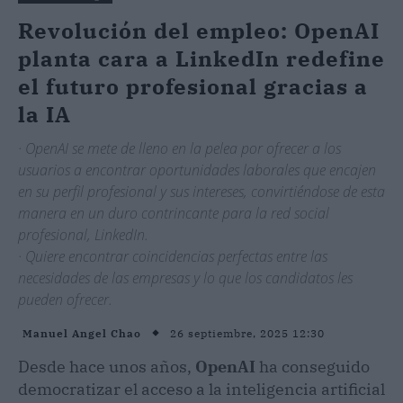
Revolución del empleo: OpenAI
planta cara a LinkedIn redefine
el futuro profesional gracias a
la IA
· OpenAI se mete de lleno en la pelea por ofrecer a los
usuarios a encontrar oportunidades laborales que encajen
en su perfil profesional y sus intereses, convirtiéndose de esta
manera en un duro contrincante para la red social
profesional, LinkedIn.
· Quiere encontrar coincidencias perfectas entre las
necesidades de las empresas y lo que los candidatos les
pueden ofrecer.
26 septiembre, 2025 12:30
Manuel Angel Chao
Desde hace unos años,
OpenAI
ha conseguido
democratizar el acceso a la inteligencia artificial