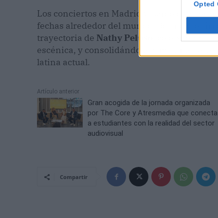
Opted 
Los conciertos en Madrid y Barcelona serán
fechas alrededor del mundo. Dos noches irre
trayectoria de
Nathy Peluso
, celebrando su
escénica, y consolidándola como una de las 
latina actual.
Artículo anterior
Gran acogida de la jornada organizada
por The Core y Atresmedia que conecta
a estudiantes con la realidad del sector
audiovisual
Compartir