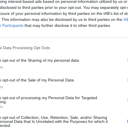
eing interest-based ads based on personal information utilized by us or
a York, Los Ángeles, Londres o París,
Nathy
disclosed to third parties prior to your opt-out. You may separately opt-
losure of your personal information by third parties on the IAB’s list of
las artistas más influyentes y vanguardistas de
. This information may also be disclosed by us to third parties on the
IA
ña, la cantante también se presentará en México y
Participants
that may further disclose it to other third parties.
lambre
(2020)
,
Nathy Peluso
ha revolucionado
l Data Processing Opt Outs
e y una presencia escénica arrolladora que la ha
 mundo. Cada una de sus actuaciones es un
o opt-out of the Sharing of my personal data.
smo vocal, donde conviven el rap, la salsa, el
In
iende etiquetas.
o opt-out of the Sale of my Personal Data.
o elevó aún más su propuesta artística,
In
uina, el cine de gánsters y referentes
to opt-out of processing my Personal Data for Targeted
k Lamar. Reconocido con tres Latin GRAMMYs
ing.
ra vez que una artista femenina se alza con este
In
iva - este álbum ha sido aplaudido como uno de
o opt-out of Collection, Use, Retention, Sale, and/or Sharing
era.
ersonal Data that Is Unrelated with the Purposes for which it
lected.