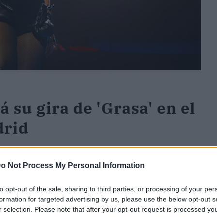
 su gira de 'Grasa' en el
drid
025 18:25
o Not Process My Personal Information
MY®,
Nathy Peluso
, anuncia dos citas muy
broche de oro a su aclamada gira
to opt-out of the sale, sharing to third parties, or processing of your per
l Palau Sant Jordi de Barcelona
y el
17 de
formation for targeted advertising by us, please use the below opt-out s
a artista ofrecerá dos shows únicos.
r selection. Please note that after your opt-out request is processed y