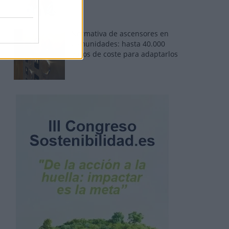
Normativa de ascensores en
comunidades: hasta 40.000
euros de coste para adaptarlos