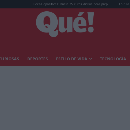
Becas opositores: hasta 75 euros diarios para prep...
La ruta de los casti
CURIOSAS
DEPORTES
ESTILO DE VIDA
TECNOLOGÍA