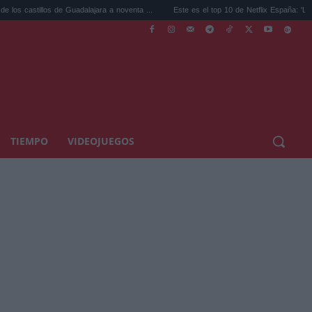
llos de Guadalajara a noventa ...
Este es el top 10 de Netflix España: 'Los creyente..
TIEMPO
VIDEOJUEGOS