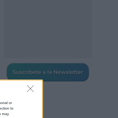
sonal or
Los más vistos
ection to
ou may