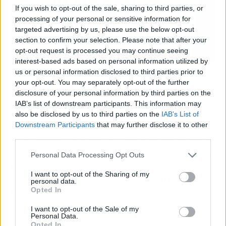
If you wish to opt-out of the sale, sharing to third parties, or
processing of your personal or sensitive information for
targeted advertising by us, please use the below opt-out
section to confirm your selection. Please note that after your
opt-out request is processed you may continue seeing
interest-based ads based on personal information utilized by
AMBici Barcelona | Fuente: Agencias
us or personal information disclosed to third parties prior to
your opt-out. You may separately opt-out of the further
Otras ciudades españolas, como
Valladolid,
disclosure of your personal information by third parties on the
ponen sus autobuses urbanos gratis durante
IAB’s list of downstream participants. This information may
la misma jornada
, con aparcamientos
also be disclosed by us to third parties on the
IAB’s List of
Downstream Participants
that may further disclose it to other
disuasorios incluidos en la zona ORA también
third parties.
gratuitos y tarifas especiales de los taxistas. A
Coruña ha anunciado talleres participativos y la
Personal Data Processing Opt Outs
instalación de nuevas bases de BiciCoruña
I want to opt-out of the Sharing of my
hasta 61 estaciones, Toledo ha confirmado la
personal data.
instalación de nuevos autobuses eléctricos y
Opted In
autobuses urbanos gratis el 22 y Ávila pone ese
I want to opt-out of the Sale of my
día un precio simbólico de 20 céntimos para los
Personal Data.
Opted In