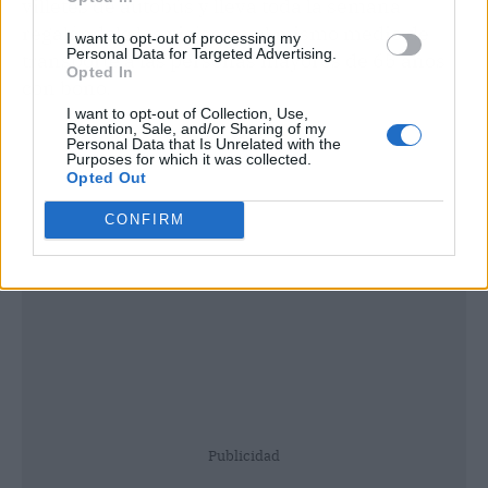
villetes de autobús y lleva toda la semana
regalándole los viajes en el mismo medio de
I want to opt-out of processing my
Personal Data for Targeted Advertising.
transporte a las personas mayores de 65 años
Opted In
con bono.
I want to opt-out of Collection, Use,
Retention, Sale, and/or Sharing of my
Personal Data that Is Unrelated with the
Purposes for which it was collected.
Opted Out
CONFIRM
Publicidad