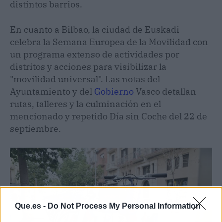
distintos barrios.
En cuanto a Bilbao, la ciudad de Euskadi
celebra la Semana Europea de la Movilidad con
un programa extenso de actividades por
distritos y acciones para visibilizar la
"movilidad universal". Las notas del
Ayuntamiento y del
Gobierno
Vasco detallan
rutas, talleres y la culminación en el
mencionado y repetido Día sin Coche del 22 de
septiembre.
Que.es -
Do Not Process My Personal Information