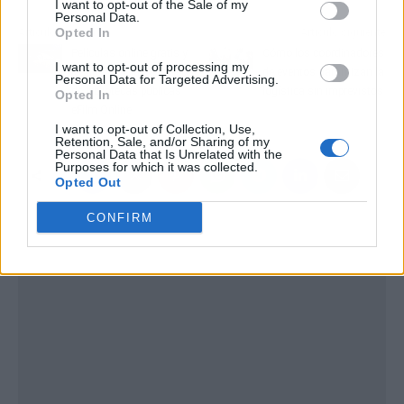
I want to opt-out of the Sale of my
Personal Data.
Opted In
Artículo anterior
Artículo siguiente
Películas online gratis y
Cómo los coordinadores
I want to opt-out of processing my
legales gracias a la app
de eventos garantizan la
Personal Data for Targeted Advertising.
de bibliotecas públicas
logística sin imprevistos
Opted In
eFilm Online
I want to opt-out of Collection, Use,
Retention, Sale, and/or Sharing of my
Personal Data that Is Unrelated with the
Purposes for which it was collected.
Opted Out
CONFIRM