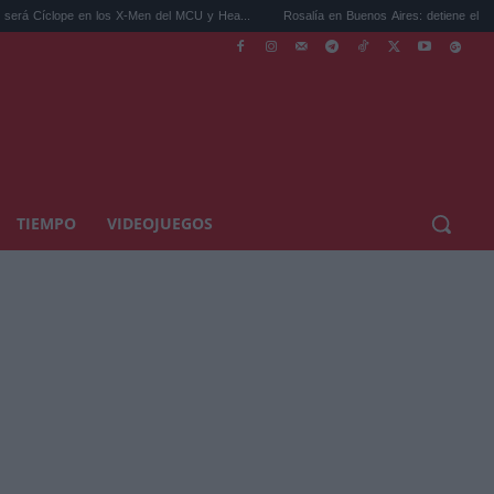
n los X-Men del MCU y Hea...
Rosalía en Buenos Aires: detiene el tráfico y se s...
TIEMPO
VIDEOJUEGOS