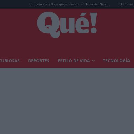
Un exnarco gallego quiere montar su 'Ruta del Narc...
Kit Connor será Cíclope e
CURIOSAS
DEPORTES
ESTILO DE VIDA
TECNOLOGÍA