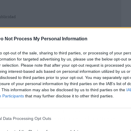
ublicidad
o Not Process My Personal Information
to opt-out of the sale, sharing to third parties, or processing of your per
formation for targeted advertising by us, please use the below opt-out s
r selection. Please note that after your opt-out request is processed y
eing interest-based ads based on personal information utilized by us or
disclosed to third parties prior to your opt-out. You may separately opt-
losure of your personal information by third parties on the IAB’s list of
. This information may also be disclosed by us to third parties on the
IA
Participants
that may further disclose it to other third parties.
tístico e intuitivo. Y detrás de este enfoque hay
Budnik, una diseñadora que escucha antes de
l Data Processing Opt Outs