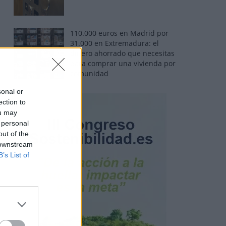
110.000 euros en Madrid por
31.000 en Extremadura: el
dinero ahorrado que necesitas
para comprar una vivienda por
comunidad
sonal or
ection to
ou may
 personal
out of the
 downstream
B’s List of