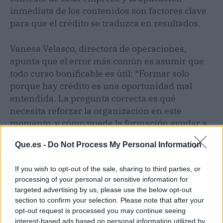
inmediata de los contenidos son factores clave
para que el crédito se traduzca en resultados.
Vanesa Velasco, directora de operaciones,
apunta que el error más común es asumir que
todo curso bonificable es útil: “Formar solo
porque hay crédito es una oportunidad mal
entendida. La pregunta correcta es qué
necesita reforzar la organización en este
momento, y cómo puede la formación ayudar a
generar una ventaja real”.
Que.es -
Do Not Process My Personal Information
Desde la firma, que cuenta con un
amplio
If you wish to opt-out of the sale, sharing to third parties, or
catálogo formativo ordenado por temáticas y
processing of your personal or sensitive information for
sectores
, insisten en que no se trata de
targeted advertising by us, please use the below opt-out
construir grandes planes en pocas semanas,
section to confirm your selection. Please note that after your
sino de identificar intervenciones formativas
opt-out request is processed you may continue seeing
interest-based ads based on personal information utilized by