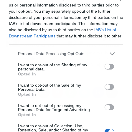
viables, bien orientadas y alineadas con los
us or personal information disclosed to third parties prior to
desafíos reales de cada equipo.
your opt-out. You may separately opt-out of the further
disclosure of your personal information by third parties on the
IAB’s list of downstream participants. This information may
also be disclosed by us to third parties on the
IAB’s List of
Artículo anterior
Artículo siguiente
Downstream Participants
that may further disclose it to other
Giménez-Salinas
El auge de los robos y
third parties.
Abogados resuelve
las soluciones reales
conflictos mercantiles
que ofrecen los
Personal Data Processing Opt Outs
complejos para
cerrajeros profesionales
I want to opt-out of the Sharing of my
empresas en Madrid y
de Cerrajero Técnico
personal data.
Barcelona
Opted In
I want to opt-out of the Sale of my
Personal Data.
Opted In
I want to opt-out of processing my
Personal Data for Targeted Advertising.
Opted In
I want to opt-out of Collection, Use,
Retention, Sale, and/or Sharing of my