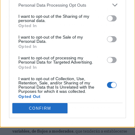
un lado, el
aire más templado
asociado a la
Personal Data Processing Opt Outs
circulación del suroeste previa al paso frontal
eleva las temperaturas en ciertas zonas,
I want to opt-out of the Sharing of my
personal data.
mientras que la posterior entrada de aire más
Opted In
fresco de componente norte provoca descensos
I want to opt-out of the Sale of my
térmicos en otras regiones.
Personal Data.
Opted In
Configuración de vientos en la
I want to opt-out of processing my
Personal Data for Targeted Advertising.
península y archipiélagos
Opted In
El
régimen de vientos
presentará
I want to opt-out of Collection, Use,
Retention, Sale, and/or Sharing of my
características diferenciadas según las zonas:
Personal Data that Is Unrelated with the
Purposes for which it was collected.
Opted Out
En
Galicia
y la cornisa
Cantábrica
serán
moderados con
intervalos de fuerte
, rolando de
sudoeste a noroeste
conforme
CONFIRM
avance el frente atlántico.
En el
área mediterránea oriental
predominarán vientos
variables, de flojos a moderados
, que tenderán a establecerse