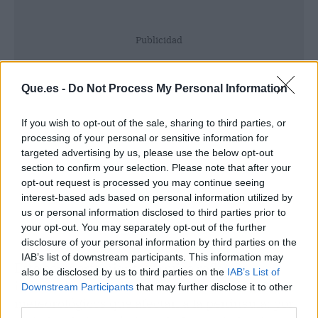
Publicidad
Que.es -
Do Not Process My Personal Information
If you wish to opt-out of the sale, sharing to third parties, or
processing of your personal or sensitive information for
targeted advertising by us, please use the below opt-out
section to confirm your selection. Please note that after your
opt-out request is processed you may continue seeing
interest-based ads based on personal information utilized by
us or personal information disclosed to third parties prior to
your opt-out. You may separately opt-out of the further
disclosure of your personal information by third parties on the
IAB’s list of downstream participants. This information may
Este comportamiento térmico refleja la
also be disclosed by us to third parties on the
IAB’s List of
influencia de los distintos sistemas
Downstream Participants
that may further disclose it to other
meteorológicos que afectan a la península: por
third parties.