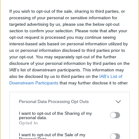
y entidades financieras. En esta línea, el
If you wish to opt-out of the sale, sharing to third parties, or
objetivo es comprobar si existen cláusulas
processing of your personal or sensitive information for
abusivas para la cancelación de tarjetas de
targeted advertising by us, please use the below opt-out
crédito, tarjetas revolving, minicréditos,
section to confirm your selection. Please note that after your
préstamos e hipotecas y poder reclamar a
opt-out request is processed you may continue seeing
interest-based ads based on personal information utilized by
Cofidis, Moneyman, WiZink, Carrefour, Vivus,
us or personal information disclosed to third parties prior to
Banco Santander, CaixaBank, BBVA, Banco
your opt-out. You may separately opt-out of the further
Sabadell, myKredit, Kviku, etc.
disclosure of your personal information by third parties on the
IAB’s list of downstream participants. This information may
also be disclosed by us to third parties on the
IAB’s List of
Downstream Participants
that may further disclose it to other
third parties.
Personal Data Processing Opt Outs
I want to opt-out of the Sharing of my
personal data.
Opted In
I want to opt-out of the Sale of my
Personal Data.