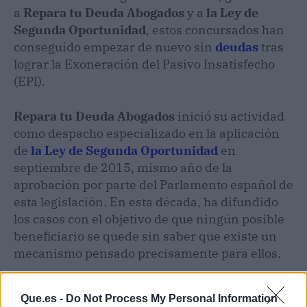
a
Repara tu Deuda Abogados
y a
la Ley de
Segunda Oportunidad
, estos concursados han
conseguido empezar de nuevo sin
deudas
tras
lograr la Exoneración del Pasivo Insatisfecho
(EPI).
Repara tu Deuda Abogados
inició su actividad
como despacho especializado en la aplicación
de
la Ley de Segunda Oportunidad
en
septiembre de 2015, mismo año de la
aprobación por parte del Parlamento español de
esta legislación. En esta década, ha difundido
los casos con el objetivo de que ningún posible
beneficiario se quede sin saber que existe un
mecanismo pensado precisamente para ellos.
El despacho también ofrece el análisis de los
Que.es -
Do Not Process My Personal Information
contratos firmados por sus clientes con bancos