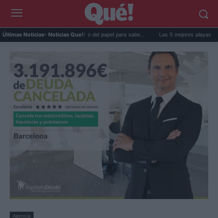
 goma de la nevera: el truco del papel para sabe...
Las 5 mejores playas de Formente
Últimas Noticias
- Noticias Que!:
Agencia