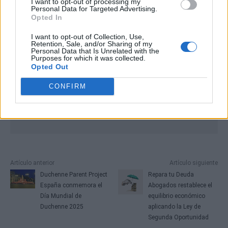
I want to opt-out of processing my
Personal Data for Targeted Advertising.
Opted In
I want to opt-out of Collection, Use,
Retention, Sale, and/or Sharing of my
Personal Data that Is Unrelated with the
Purposes for which it was collected.
Opted Out
CONFIRM
Artículo anterior
Artículo siguiente
Duchenne Parent Project
Repara tu Deuda
España conmemora el
Abogados restablece el
Día Mundial de
equilibrio económico
Duchenne 2025
aplicando la Ley de
Segunda Oportunidad