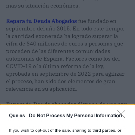
más su situación económica.
Repara tu Deuda Abogados
fue fundado en
septiembre del año 2015. En todo este tiempo,
la cantidad exonerada ha logrado superar la
cifra de 340 millones de euros a personas que
proceden de las diferentes comunidades
autónomas de España. Factores como los del
COVID-19 o la última reforma de la ley,
aprobada en septiembre de 2022 para agilizar
el proceso, han sido dos elementos de gran
relevancia en su aplicación.
Repara tu Deuda abogados
dispone de una app
para Android y para IOS. Conocida con el
Que.es -
Do Not Process My Personal Information
nombre de MyRepara, es una herramienta que
ayuda al cliente en todo momento: puede hacer
If you wish to opt-out of the sale, sharing to third parties, or
un seguimiento de su proceso realizando