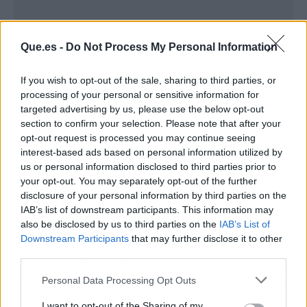
Que.es -
Do Not Process My Personal Information
If you wish to opt-out of the sale, sharing to third parties, or
processing of your personal or sensitive information for
targeted advertising by us, please use the below opt-out
section to confirm your selection. Please note that after your
opt-out request is processed you may continue seeing
Un año más, se celebrará el Workshop sobre la
interest-based ads based on personal information utilized by
Transferencia del Conocimiento Científico en la
us or personal information disclosed to third parties prior to
Distrofia Muscular de Duchenne, que este año
your opt-out. You may separately opt-out of the further
disclosure of your personal information by third parties on the
alcanza su 10ª edición. El evento tendrá lugar
IAB’s list of downstream participants. This information may
en la Facultad de Biología de la Universidad de
also be disclosed by us to third parties on the
IAB’s List of
Barcelona, con la colaboración de la Cátedra de
Downstream Participants
that may further disclose it to other
Enfermedades Raras de la Universidad de
third parties.
Barcelona. El objetivo de esta reunión es poder
Personal Data Processing Opt Outs
establecer vías de
comunicación
y colaboración
entre la comunidad científica que está
I want to opt-out of the Sharing of my