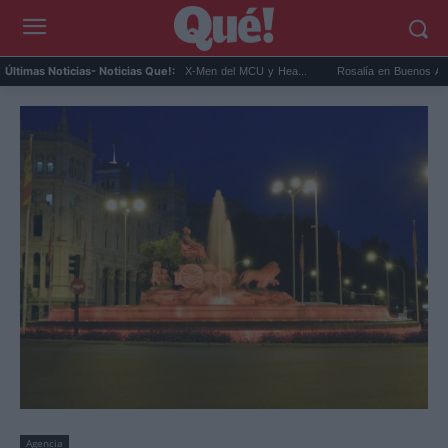
onnor será Cíclope en los X-Men del MCU y Hea...
Rosalía en Buenos Aires: detiene e
Últimas Noticias
- Noticias Que!:
Agencia