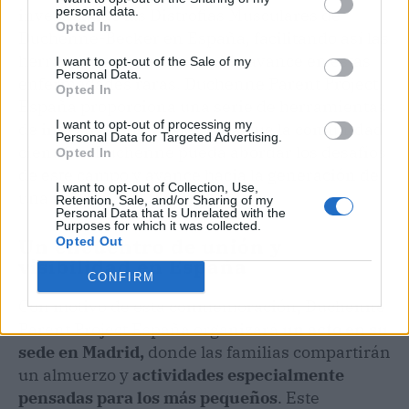
personal data.
investigando las Distrofias Musculares de
Opted In
Duchenne-Becker en España, facilitando así las
herramientas para un rápido avance en estas
I want to opt-out of the Sale of my
Personal Data.
enfermedades raras. Duchenne Parent Project
Opted In
España proporciona una serie de herramientas
I want to opt-out of processing my
de investigación vitales para que la comunidad
Personal Data for Targeted Advertising.
científica Duchenne pueda abordar los desafíos
Opted In
de este campo y avance hacia la generación de
I want to opt-out of Collection, Use,
una terapia.
Retention, Sale, and/or Sharing of my
Personal Data that Is Unrelated with the
Purposes for which it was collected.
Un encuentro de unión y
Opted Out
visibilidad en España
CONFIRM
Con motivo de esta conmemoración, Duchenne
Parent Project España organizará
un acto en su
sede en Madrid,
donde las familias compartirán
un almuerzo y
actividades especialmente
pensadas para los más pequeños
. Este