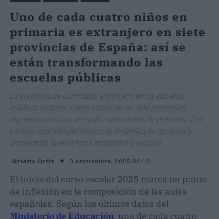
Uno de cada cuatro niños en
primaria es extranjero en siete
provincias de España: así se
están transformando las
escuelas públicas
La presencia de alumnado extranjero en las escuelas
públicas alcanza niveles históricos en siete provincias,
representando uno de cada cuatro niños de primaria. Este
cambio está transformando la dinámica de las aulas y
planteando nuevos retos educativos y sociales.
3 septiembre, 2025 06:10
Orietta Ortiz
El inicio del curso escolar 2025 marca un punto
de inflexión en la composición de las aulas
españolas. Según los últimos datos del
Ministerio de Educación
, uno de cada cuatro