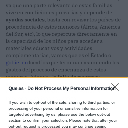
ya que una parte relevante de estas familias
vive en condiciones precarias y depende de
ayudas sociales
, basta con revisar los países de
procedencia de estos menores (África, América
del Sur, etc), lo que repercute directamente en
la capacidad de los niños para acceder a
materiales educativos y actividades
complementarias, vamos que es el Estado o
gobierno
local los que terminan asumiendo los
gastos del proceso de enseñanza de estos
menores. Además, la
falta de recursos
adicionales para las escuelas
que concentran
Que.es -
Do Not Process My Personal Information
mayor número de estudiantes extranjeros
tensiona la calidad educativa.
If you wish to opt-out of the sale, sharing to third parties, or
processing of your personal or sensitive information for
targeted advertising by us, please use the below opt-out
section to confirm your selection. Please note that after your
opt-out request is processed you may continue seeing