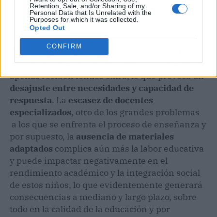
Retention, Sale, and/or Sharing of my
Personal Data that Is Unrelated with the
Purposes for which it was collected.
Opted Out
CONFIRM
Mientras que algunos centros cuentan con
programas de refuerzo y apoyo lingüístico, otros
apenas reciben fondos extra, lo que provoca un
desajuste entre necesidades y capacidad de
respuesta
. La
escasez de docentes
especializados
, otro de los grandes problemas
a los que se enfrenta el proceso de enseñanza y
por supuesto, la
ausencia de materiales
adaptados
complica aún más la labor educativa
y puede impactar negativamente en el
rendimiento académico y la integración social
de estos niños, lo que evidentemente generará
consecuencias a mediano y largo plazo, sobre
todo en la calidad de la educación y por