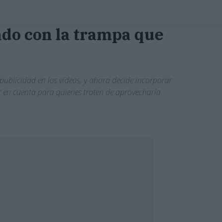
do con la trampa que
 publicidad en los vídeos, y ahora decide incorporar
r en cuenta para quienes traten de aprovecharla.