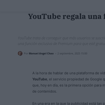
YouTube regala una 
YouTube trata de conseguir que más usuarios se suscrib
una función exclusiva de Premium para que esté gratui
-
Por
Manuel Angel Chao
2 septiembre, 2025 15:00
A la hora de hablar de una plataforma de v
YouTube
, el servicio propiedad de Google 
que, hoy en día, es la primera opción para 
de contenidos.
En una era en la que la publicidad está tan 