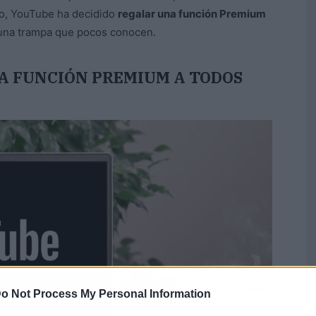
ago, YouTube ha decidido
regalar una función Premium
 una trampa que pocos conocen.
A FUNCIÓN PREMIUM A TODOS
o Not Process My Personal Information