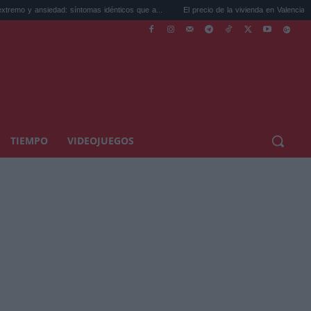
edad: síntomas idénticos que a...
El precio de la vivienda en Valencia sube a 3.485 ..
TIEMPO
VIDEOJUEGOS