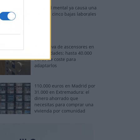
La salud mental ya causa una
de cada cinco bajas laborales
Normativa de ascensores en
comunidades: hasta 40.000
euros de coste para
adaptarlos
110.000 euros en Madrid por
31.000 en Extremadura: el
dinero ahorrado que
necesitas para comprar una
vivienda por comunidad