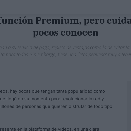
función Premium, pero cuida
pocos conocen
an a su servicio de pago, repleto de ventajas como la de evitar la
ta para todos. Sin embargo, tiene una 'letra pequeña' muy a tene
ídeos, hay pocas que tengan tanta popularidad como
que llegó en su momento para revolucionar la red y
millones de personas que quieren disfrutar de todo tipo
presente en la plataforma de vídeos, en una clara