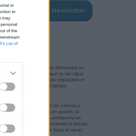
sonal or
ection to
ou may
 personal
out of the
 downstream
B’s List of
os más vistos
Tom Jones demuestra en
Madrid que su voz sigue
desafiando implacable el
paso del tiempo
Fuego en los cuernos y
millones en ayudas: la
rebelión antitaurina en
Alfafar enciende el debate
sobre los 'bous al carrer'