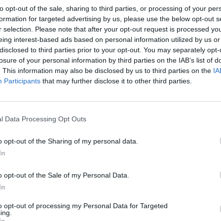
to opt-out of the sale, sharing to third parties, or processing of your per
formation for targeted advertising by us, please use the below opt-out s
r selection. Please note that after your opt-out request is processed y
eing interest-based ads based on personal information utilized by us or
disclosed to third parties prior to your opt-out. You may separately opt-
losure of your personal information by third parties on the IAB’s list of
. This information may also be disclosed by us to third parties on the
IA
L
Participants
that may further disclose it to other third parties.
corporar para todos los usuarios es la posibilidad de
l Data Processing Opt Outs
de forma totalmente gratuita, una opción que hasta el
o opt-out of the Sharing of my personal data.
uarios Premium, pero que ahora estará a disposición
In
o opt-out of the Sale of my Personal Data.
sta manera a aparecer en cuentas gratuitas de
In
es usuarios. De esta manera, a partir de ahora se
to opt-out of processing my Personal Data for Targeted
ón
del servicio para poder verlos incluso en los
ing.
In