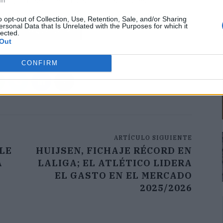
red, o no se quieran gastar datos móviles.
o opt-out of Collection, Use, Retention, Sale, and/or Sharing
ersonal Data that Is Unrelated with the Purposes for which it
Siguiente
lected.
Out
CONFIRM
ARTÍCULO SIGUIENTE
LE
HUIJSEN, FICHAJE RÉCORD EN
A
LALIGA; EL ATLÉTICO LIDERA
EL GASTO EN EL MERCADO
2025/2026