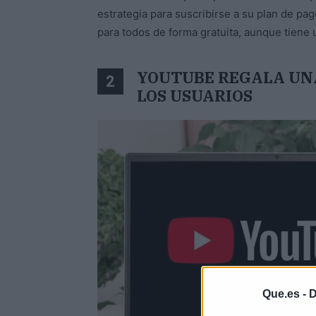
estrategia para suscribirse a su plan de p
para todos de forma gratuita, aunque tiene
YOUTUBE REGALA UN
2
LOS USUARIOS
Que.es -
D