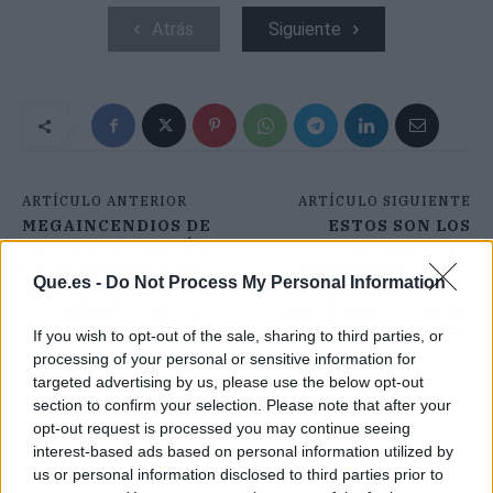
Atrás
Siguiente
ARTÍCULO ANTERIOR
ARTÍCULO SIGUIENTE
MEGAINCENDIOS DE
ESTOS SON LOS
SEXTA GENERACIÓN:
RIVALES DEL
LA NUEVA AMENAZA
VILLARREAL EN SU
Que.es -
Do Not Process My Personal Information
QUE ESTÁ CAMBIANDO
REGRESO A LA
EL COMBATE AL FUEGO
CHAMPIONS: RUTA DE
GIGANTES
If you wish to opt-out of the sale, sharing to third parties, or
processing of your personal or sensitive information for
targeted advertising by us, please use the below opt-out
section to confirm your selection. Please note that after your
opt-out request is processed you may continue seeing
interest-based ads based on personal information utilized by
us or personal information disclosed to third parties prior to