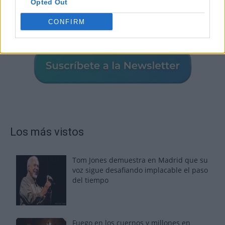
Opted Out
CONFIRM
Los más vistos
Tom Jones demuestra en Madrid que su
voz sigue desafiando implacable el paso
del tiempo
Fuego en los cuernos y millones en